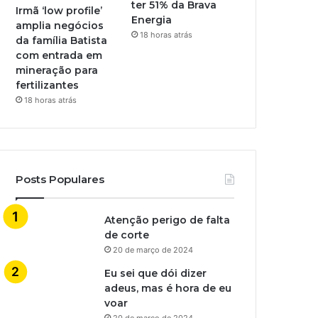
ter 51% da Brava
Irmã ‘low profile’
Energia
amplia negócios
18 horas atrás
da família Batista
com entrada em
mineração para
fertilizantes
18 horas atrás
Posts Populares
Atenção perigo de falta
de corte
20 de março de 2024
Eu sei que dói dizer
adeus, mas é hora de eu
voar
20 de março de 2024