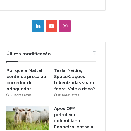
Linkedin
YouTube
Instagram
Última modificação
Por que a Mattel
Tesla, Nvidia,
continua presa ao
SpaceX: ações
corredor de
tokenizadas viram
brinquedos
febre. Vale o risco?
18 horas atrás
18 horas atrás
Após OPA,
petroleira
colombiana
Ecopetrol passa a