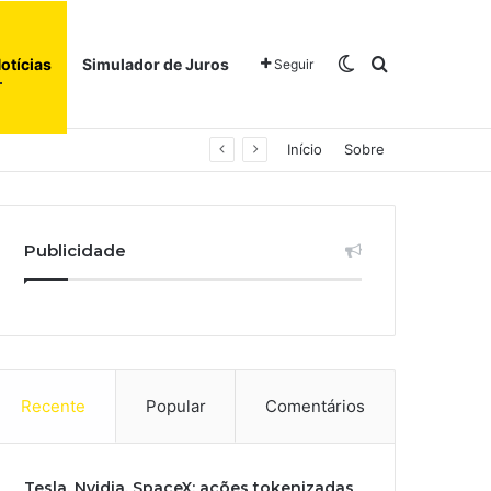
Switch skin
Procurar po
otícias
Simulador de Juros
Seguir
Início
Sobre
Publicidade
Recente
Popular
Comentários
Tesla, Nvidia, SpaceX: ações tokenizadas