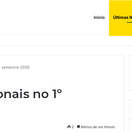
Início
Últimas N
a ao corredor de brinquedos
1º semestre 2026
onais no 1º
2
Menos de um minuto