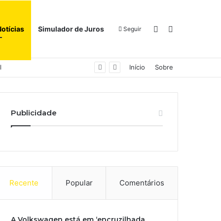
Switch skin
Procurar por
Notícias
Simulador de Juros
Seguir
l
Início
Sobre
Publicidade
Recente
Popular
Comentários
A Volkswagen está em ‘encruzilhada