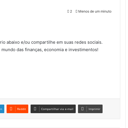
2
Menos de um minuto
io abaixo e/ou compartilhe em suas redes sociais.
 mundo das finanças, economia e investimentos!
in
Reddit
Compartilhar via e-mail
Imprimir