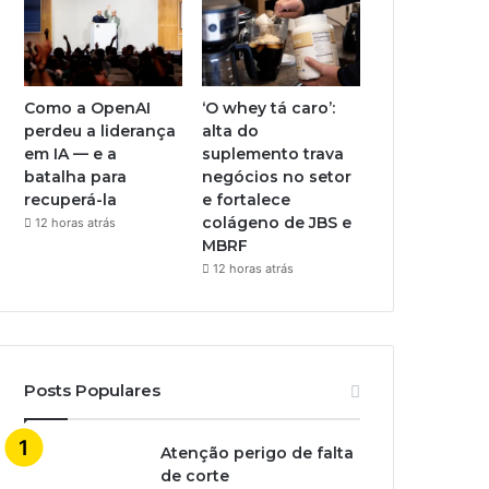
Como a OpenAI
‘O whey tá caro’:
perdeu a liderança
alta do
em IA — e a
suplemento trava
batalha para
negócios no setor
recuperá-la
e fortalece
colágeno de JBS e
12 horas atrás
MBRF
12 horas atrás
Posts Populares
Atenção perigo de falta
de corte