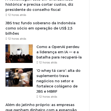
histórica’ e precisa cortar custos, diz
presidente do conselho fiscal
12 horas atrás
JBS traz fundo soberano da Indonésia
como sócio em operação de US$ 2,5
bilhões
12 horas atrás
Como a OpenAI perdeu
a liderança em IA — e a
batalha para recuperá-la
12 horas atrás
‘O whey tá caro’: alta do
suplemento trava
negócios no setor e
fortalece colágeno de
JBS e MBRF
12 horas atrás
Além do jatinho próprio: as empresas
que ganham dinheiro com a expansão