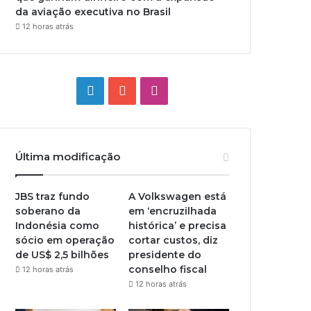
da aviação executiva no Brasil
12 horas atrás
Linkedin
YouTube
Instagram
Última modificação
JBS traz fundo
A Volkswagen está
soberano da
em ‘encruzilhada
Indonésia como
histórica’ e precisa
sócio em operação
cortar custos, diz
de US$ 2,5 bilhões
presidente do
conselho fiscal
12 horas atrás
12 horas atrás