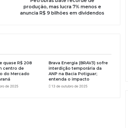
Petrobras bate recorde de
produção, mas lucra 7% menos e
anuncia R$ 9 bilhões em dividendos
e quase R$ 208
Brava Energia (BRAV3) sofre
m centro de
interdição temporária da
ão do Mercado
ANP na Bacia Potiguar;
araná
entenda o impacto
bro de 2025
13 de outubro de 2025