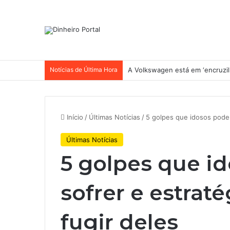
Notícias de Última Hora
A Volkswagen está em ‘encruzilh
Início
/
Últimas Notícias
/
5 golpes que idosos podem
Últimas Notícias
5 golpes que i
sofrer e estrat
fugir deles