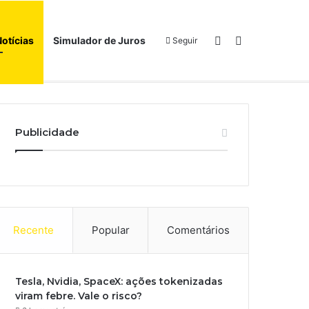
Switch skin
Procurar por
Notícias
Simulador de Juros
Seguir
Início
Sobre
Publicidade
Recente
Popular
Comentários
Tesla, Nvidia, SpaceX: ações tokenizadas
viram febre. Vale o risco?