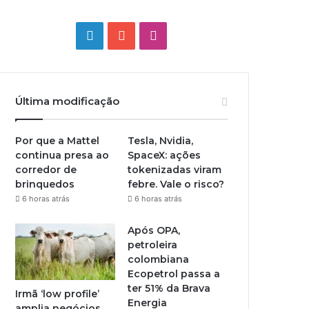
Linkedin
YouTube
Instagram
Última modificação
Por que a Mattel
Tesla, Nvidia,
continua presa ao
SpaceX: ações
corredor de
tokenizadas viram
brinquedos
febre. Vale o risco?
6 horas atrás
6 horas atrás
Após OPA,
petroleira
colombiana
Ecopetrol passa a
ter 51% da Brava
Irmã ‘low profile’
Energia
amplia negócios