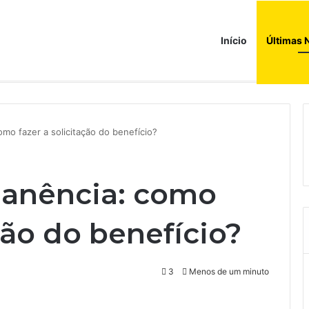
Início
Últimas 
a ao corredor de brinquedos
o fazer a solicitação do benefício?
anência: como
ação do benefício?
3
Menos de um minuto