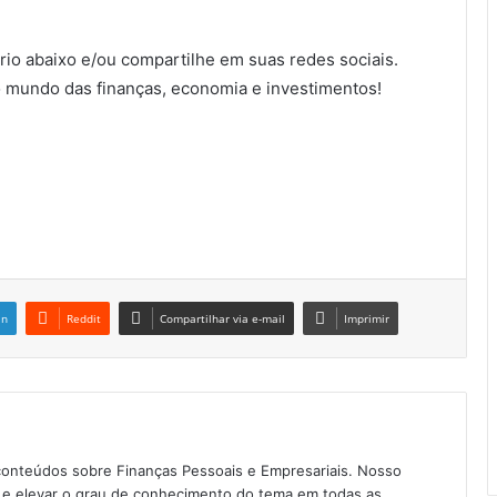
io abaixo e/ou compartilhe em suas redes sociais.
 mundo das finanças, economia e investimentos!
in
Reddit
Compartilhar via e-mail
Imprimir
conteúdos sobre Finanças Pessoais e Empresariais. Nosso
as e elevar o grau de conhecimento do tema em todas as