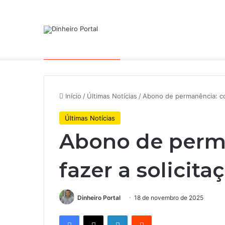
Notícias de Última Hora
Por que a Mattel continua pres
Início
/
Últimas Notícias
/
Abono de permanência: com
Últimas Notícias
Abono de perm
fazer a solicit
Dinheiro Portal
18 de novembro de 2025
Facebook
X
Linkedin
Reddit