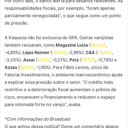
Por outro lado, o banco alerta para desafios relevantes. As
responsabilidades fiscais, por exemplo, “foram apenas
parcialmente renegociadas”, o que segue como um ponto
de pressão.
A fraqueza não foi exclusiva do GPA. Outras varejistas
também recuaram, como
Magazine Luiza
(
MLGU3
,
-4,80%),
Lojas Renner
(
LREN3
, -2,98%),
C&A
(
CEAB3
,
-3,03%),
Assaí
(
ASAI3
, -0,21%),
Petz
(
PETZ3
, -0,79%) e
Azzas
(
AZZA3
, -1,06%). Para Fábio Lemos, sócio da
Fatorial Investimentos, o ambiente macroeconômico ajuda
a explicar essa pressão sobre o setor. “O crédito mais
restritivo e a deterioração fiscal aumentam o prêmio de
risco, encarecem o financiamento e reduzem o espaço
para retomada forte no varejo”, avalia.
*Com informações do Broadcast
O que achou dessa notícia? Deixe um comentário abaixo