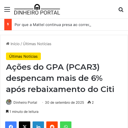
Menu
Pr
Por que a Mattel continua presa ao corredor de brinquedos
Início
/
Últimas Notícias
Últimas Notícias
Ações do GPA (PCAR3)
despencam mais de 6%
após rebaixamento do Citi
Dinheiro Portal
30 de setembro de 2025
2
1 minuto de leitura
Facebook
X
Linkedin
Reddit
WhatsApp