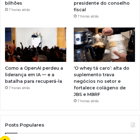
bilhões
presidente do conselho
fiscal
7 horas atrás
7 horas atrás
Como a OpenAI perdeu a
‘O whey tá caro’: alta do
liderança em IA — e a
suplemento trava
batalha para recuperá-la
negócios no setor e
fortalece colágeno de
7 horas atrás
JBS e MBRF
7 horas atrás
Posts Populares