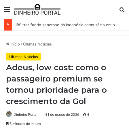
Menu
Pr
JBS traz fundo soberano da Indonésia como sócio em operação de US$ 2,5 bilhões
Início
/
Últimas Notícias
Últimas Notícias
Adeus, low cost: como o
passageiro premium se
tornou prioridade para o
crescimento da Gol
Dinheiro Portal
31 de março de 2026
4
6 minutos de leitura