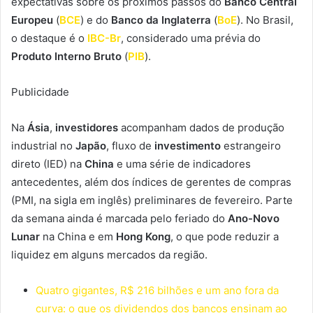
expectativas sobre os próximos passos do
Banco Central
Europeu
(
BCE
) e do
Banco da Inglaterra
(
BoE
). No Brasil,
o destaque é o
IBC-Br
, considerado uma prévia do
Produto Interno Bruto
(
PIB
).
Publicidade
Na
Ásia
,
investidores
acompanham dados de produção
industrial no
Japão
, fluxo de
investimento
estrangeiro
direto (IED) na
China
e uma série de indicadores
antecedentes, além dos índices de gerentes de compras
(PMI, na sigla em inglês) preliminares de fevereiro. Parte
da semana ainda é marcada pelo feriado do
Ano-Novo
Lunar
na China e em
Hong Kong
, o que pode reduzir a
liquidez em alguns mercados da região.
Quatro gigantes, R$ 216 bilhões e um ano fora da
curva: o que os dividendos dos bancos ensinam ao