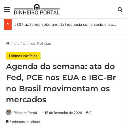
Menu
Pr
JBS traz fundo soberano da Indonésia como sócio em operação de US$ 2,5 bilhões
Início
/
Últimas Notícias
Últimas Notícias
Agenda da semana: ata do
Fed, PCE nos EUA e IBC-Br
no Brasil movimentam os
mercados
Dinheiro Portal
15 de fevereiro de 2026
2
5 minutos de leitura