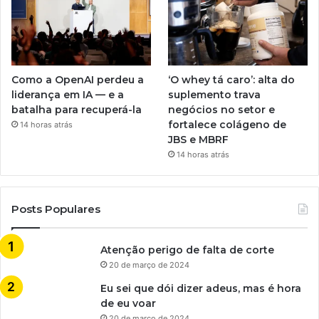
Como a OpenAI perdeu a
‘O whey tá caro’: alta do
liderança em IA — e a
suplemento trava
batalha para recuperá-la
negócios no setor e
fortalece colágeno de
14 horas atrás
JBS e MBRF
14 horas atrás
Posts Populares
Atenção perigo de falta de corte
20 de março de 2024
Eu sei que dói dizer adeus, mas é hora
de eu voar
20 de março de 2024