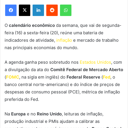
Facebook
X
Linkedin
Reddit
WhatsApp
O
calendário econômico
da semana, que vai de segunda-
feira (16) a sexta-feira (20), reúne uma bateria de
indicadores de atividade,
inflação
e mercado de trabalho
nas principais economias do mundo.
A agenda ganha peso sobretudo nos
Estados Unidos
, com
a divulgação da ata do
Comitê Federal de Mercado Aberto
(
FOMC
, na sigla em inglês) do
Federal Reserve
(
Fed
, o
banco central norte-americano) e do índice de preços de
despesas de consumo pessoal (PCE), métrica de inflação
preferida do Fed.
Na
Europa
e no
Reino Unido
, leituras de inflação,
produção industrial e PMIs ajudam a calibrar as