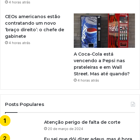
4 horas atrás
CEOs americanos estão
contratando um novo
‘braço direito’: o chefe de
gabinete
4 horas atrás
A Coca-Cola está
vencendo a Pepsi nas
prateleiras e em Wall
Street. Mas até quando?
4 horas atrás
Posts Populares
Atenção perigo de falta de corte
20 de março de 2024
Eu sei que dói dizer adeus, mas é hora