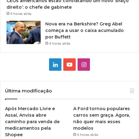
CEOs americanos estão contratando um novo ‘braço
direito’: o chefe de gabinete
4 horas atrás
Nova era na Berkshire? Greg Abel
começa a usar o caixa acumulado
por Buffett
4 horas atrás
Linkedin
YouTube
Instagram
Última modificação
Após Mercado Livre e
A Ford tornou populares
Assaí, Anvisa abre
carros sem graça. Agora,
caminho para venda de
não quer mais esses
medicamentos pela
modelos
Shopee
4 horas atrás