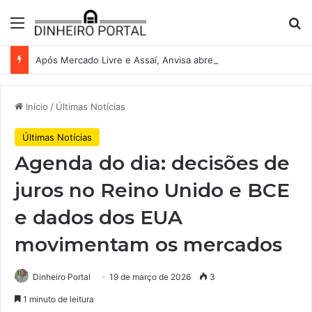
Menu
Pr
Após Mercado Livre e Assaí, Anvisa abre caminho para venda de medicamentos pela Shopee
Início
/
Últimas Notícias
Últimas Notícias
Agenda do dia: decisões de
juros no Reino Unido e BCE
e dados dos EUA
movimentam os mercados
Dinheiro Portal
19 de março de 2026
3
1 minuto de leitura