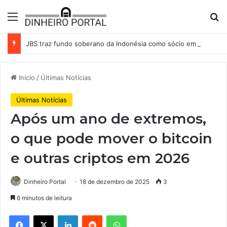
Menu
Pr
JBS traz fundo soberano da Indonésia como sócio em operação de US$ 2,5 bilhões
Início
/
Últimas Notícias
Últimas Notícias
Após um ano de extremos,
o que pode mover o bitcoin
e outras criptos em 2026
Dinheiro Portal
18 de dezembro de 2025
3
6 minutos de leitura
Facebook
X
Linkedin
Reddit
WhatsApp