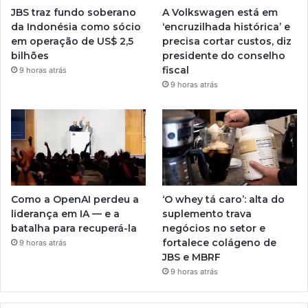
JBS traz fundo soberano
A Volkswagen está em
da Indonésia como sócio
‘encruzilhada histórica’ e
em operação de US$ 2,5
precisa cortar custos, diz
bilhões
presidente do conselho
fiscal
9 horas atrás
9 horas atrás
Como a OpenAI perdeu a
‘O whey tá caro’: alta do
liderança em IA — e a
suplemento trava
batalha para recuperá-la
negócios no setor e
fortalece colágeno de
9 horas atrás
JBS e MBRF
9 horas atrás