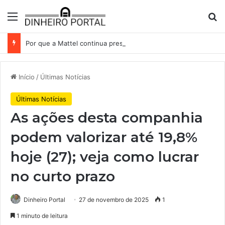
Menu
Pr
Por que a Mattel continua presa ao corredor de brinquedos
Início
/
Últimas Notícias
Últimas Notícias
As ações desta companhia
podem valorizar até 19,8%
hoje (27); veja como lucrar
no curto prazo
Dinheiro Portal
27 de novembro de 2025
1
1 minuto de leitura