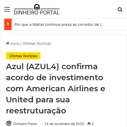
Menu
Pr
Por que a Mattel continua presa ao corredor de brinquedos
Início
/
Últimas Notícias
Últimas Notícias
Azul (AZUL4) confirma
acordo de investimento
com American Airlines e
United para sua
reestruturação
Dinheiro Portal
14 de novembro de 2025
2