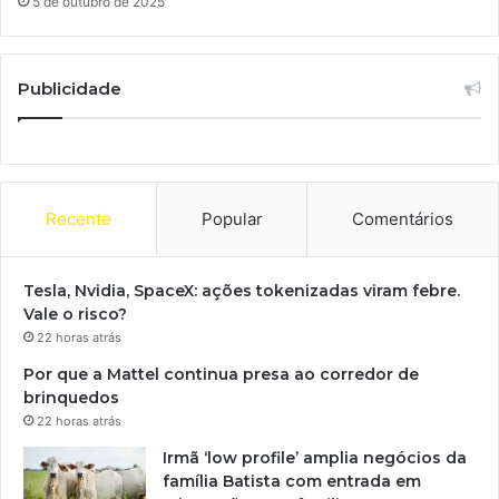
5 de outubro de 2025
Publicidade
Recente
Popular
Comentários
Tesla, Nvidia, SpaceX: ações tokenizadas viram febre.
Vale o risco?
22 horas atrás
Por que a Mattel continua presa ao corredor de
brinquedos
22 horas atrás
Irmã ‘low profile’ amplia negócios da
família Batista com entrada em