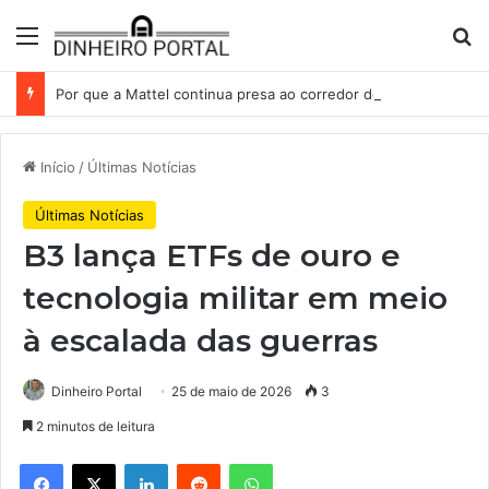
Menu
Pr
Por que a Mattel continua presa ao corredor de brinquedos
Início
/
Últimas Notícias
Últimas Notícias
B3 lança ETFs de ouro e
tecnologia militar em meio
à escalada das guerras
Dinheiro Portal
25 de maio de 2026
3
2 minutos de leitura
Facebook
X
Linkedin
Reddit
WhatsApp