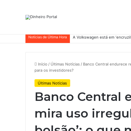
Notícias de Última Hora
JBS traz fundo soberano da In
Início
/
Últimas Notícias
/
Banco Central endurece re
para os investidores?
Últimas Notícias
Banco Central 
mira uso irregu
bolsão’: o que