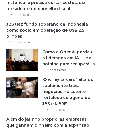
histórica’ e precisa cortar custos, diz
presidente do conselho fiscal
15 horas atrás
JBS traz fundo soberano da Indonésia
como sócio em operação de US$ 2,5
bilhões
15 horas atrás
Como a OpenAI perdeu
a liderança em IA — e a
batalha para recuperá-la
15 horas atrás
‘O whey tá caro’: alta do
suplemento trava
negócios no setor e
fortalece colágeno de
JBS e MBRF
15 horas atrás
Além do jatinho próprio: as empresas
que ganham dinheiro com a expansão