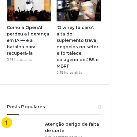
Como a OpenAI
‘O whey tá caro’:
perdeu a liderança
alta do
em IA — e a
suplemento trava
batalha para
negócios no setor
recuperá-la
e fortalece
colágeno de JBS e
15 horas atrás
MBRF
15 horas atrás
Posts Populares
Atenção perigo de falta
de corte
20 de março de 2024