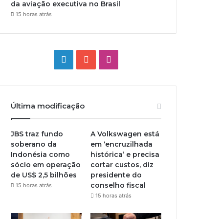
da aviação executiva no Brasil
15 horas atrás
Linkedin
YouTube
Instagram
Última modificação
JBS traz fundo
A Volkswagen está
soberano da
em ‘encruzilhada
Indonésia como
histórica’ e precisa
sócio em operação
cortar custos, diz
de US$ 2,5 bilhões
presidente do
conselho fiscal
15 horas atrás
15 horas atrás