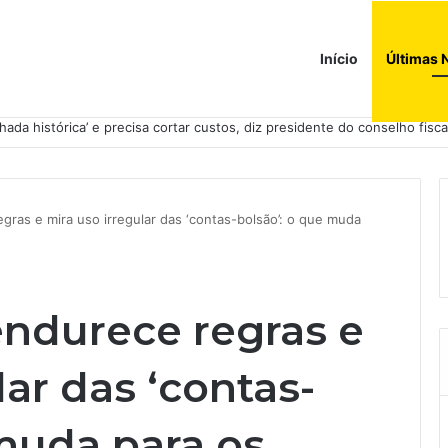
Início
Últimas 
donésia como sócio em operação de US$ 2,5 bilhões
gras e mira uso irregular das ‘contas-bolsão’: o que muda
endurece regras e
lar das ‘contas-
 muda para os