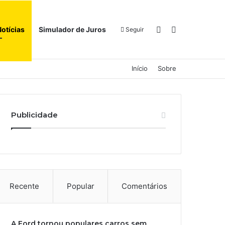
Switch skin
Procurar por
Notícias
Simulador de Juros
Seguir
Início
Sobre
Publicidade
Recente
Popular
Comentários
A Ford tornou populares carros sem