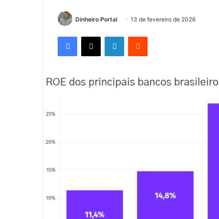
Dinheiro Portal
13 de fevereiro de 2026
Facebook
X
Linkedin
Reddit