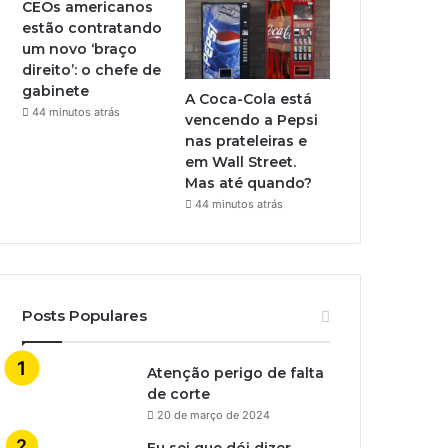
CEOs americanos
estão contratando
um novo ‘braço
direito’: o chefe de
gabinete
A Coca-Cola está
44 minutos atrás
vencendo a Pepsi
nas prateleiras e
em Wall Street.
Mas até quando?
44 minutos atrás
Posts Populares
Atenção perigo de falta
de corte
20 de março de 2024
Eu sei que dói dizer