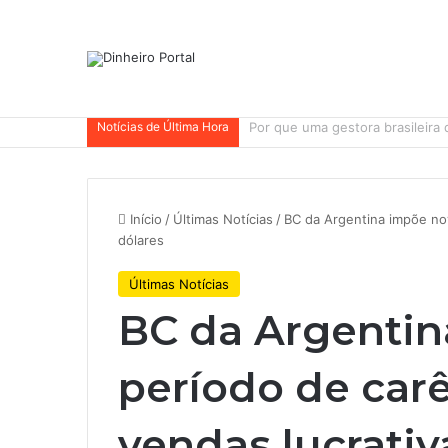
Notícias de Última Hora
Whirlpool abandonou suas ambi
Início
/
Últimas Notícias
/
BC da Argentina impõe nov
dólares
Últimas Notícias
BC da Argenti
período de carê
vendas lucrativ