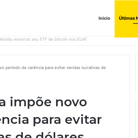
Início
Últimas 
ções globais. Agora enfrenta um mundo de dificuldades
o período de carência para evitar vendas lucrativas de
na impõe novo
ncia para evitar
as de dólares