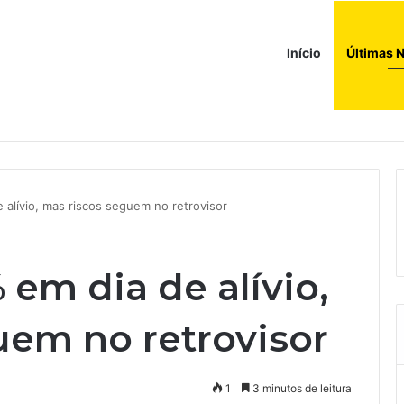
Início
Últimas N
a compras e leva fatias de shoppings da Iguatemi por R$ 876 milhões
 alívio, mas riscos seguem no retrovisor
 em dia de alívio,
uem no retrovisor
1
3 minutos de leitura