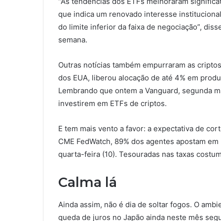
“As tendências dos ETFs melhoraram significat
que indica um renovado interesse institucion
do limite inferior da faixa de negociação”, dis
semana.
Outras notícias também empurraram as criptos
dos EUA, liberou alocação de até 4% em produto
Lembrando que ontem a Vanguard, segunda m
investirem em ETFs de criptos.
E tem mais vento a favor: a expectativa de co
CME FedWatch, 89% dos agentes apostam em u
quarta-feira (10). Tesouradas nas taxas costu
Calma lá
Ainda assim, não é dia de soltar fogos. O ambi
queda de juros no Japão ainda neste mês seg