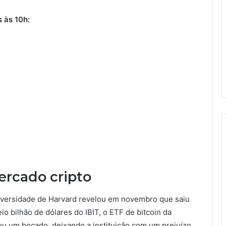
 às 10h:
ercado cripto
versidade de Harvard revelou em novembro que saiu
 bilhão de dólares do IBIT, o ETF de bitcoin da
ou um bocado, deixando a instituição com um prejuízo