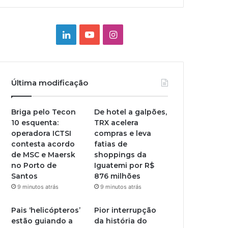
Linkedin
YouTube
Instagram
Última modificação
Briga pelo Tecon
De hotel a galpões,
10 esquenta:
TRX acelera
operadora ICTSI
compras e leva
contesta acordo
fatias de
de MSC e Maersk
shoppings da
no Porto de
Iguatemi por R$
Santos
876 milhões
9 minutos atrás
9 minutos atrás
Pais ‘helicópteros’
Pior interrupção
estão guiando a
da história do