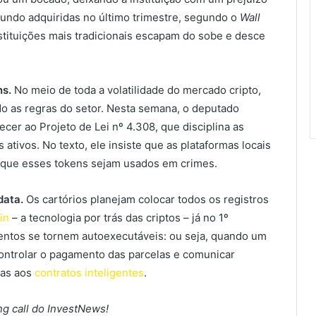
fundo adquiridas no último trimestre, segundo o
Wall
tituições mais tradicionais escapam do sobe e desce
ns.
No meio de toda a volatilidade do mercado cripto,
do as regras do setor. Nesta semana, o deputado
er ao Projeto de Lei nº 4.308, que disciplina as
 ativos. No texto, ele insiste que as plataformas locais
 que esses tokens sejam usados em crimes.
 data.
Os cartórios planejam colocar todos os registros
in
– a tecnologia por trás das criptos – já no 1º
entos se tornem autoexecutáveis: ou seja, quando um
controlar o pagamento das parcelas e comunicar
ças aos
contratos inteligentes
.
g call do InvestNews!