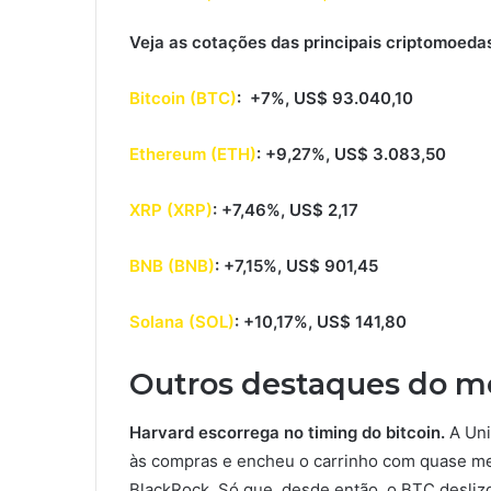
Veja as cotações das principais criptomoedas
Bitcoin (BTC)
: +7%, US$ 93.040,10
Ethereum (ETH)
: +9,27%, US$ 3.083,50
XRP (XRP)
: +7,46%, US$ 2,17
BNB (BNB)
: +7,15%, US$ 901,45
Solana (SOL)
: +10,17%, US$ 141,80
Outros destaques do m
Harvard escorrega no timing do bitcoin.
A Uni
às compras e encheu o carrinho com quase meio
BlackRock. Só que, desde então, o BTC desliz