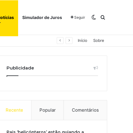
Switch skin
Procurar po
otícias
Simulador de Juros
Seguir
Início
Sobre
Publicidade
Recente
Popular
Comentários
Pais ‘helicópteros’ estão guiando a