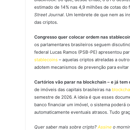
estimado de 14% nas 4,9 milhões de cotas do 
Street Journal
. Um lembrete de que nem as ins
das criptos.
Congresso quer colocar ordem nas stablecoi
os parlamentares brasileiros seguem discutin
federal Lucas Ramos (PSB-PE) apresentou parec
stablecoins
– aquelas criptos atreladas a outros
adotem mecanismos de prevenção para evitar
Cartórios vão parar na blockchain – e já tem
de imóveis das capitais brasileiras na
blockcha
semestre de 2026. A ideia é que esses docum
banco financiar um imóvel, o sistema poderá 
automaticamente eventuais atrasos. Tudo gra
Quer saber mais sobre cripto?
Assine
o mornin