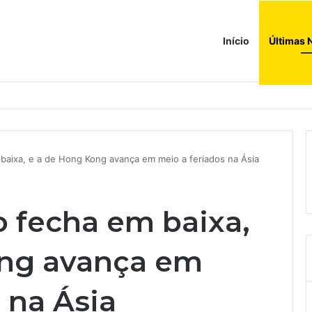
Início
Últimas 
a compras e leva fatias de shoppings da Iguatemi por R$ 876 milhões
baixa, e a de Hong Kong avança em meio a feriados na Ásia
o fecha em baixa,
ong avança em
 na Ásia