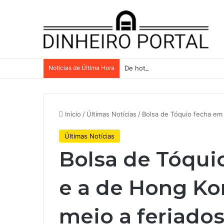
Notícias de Última Hora
De hotel a galpões, TRX aceler
Início
/
Últimas Notícias
/
Bolsa de Tóquio fecha em 
Últimas Notícias
Bolsa de Tóqui
e a de Hong K
meio a feriados