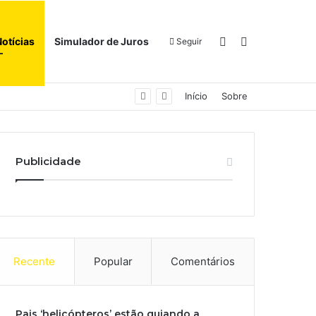
Switch skin
Procurar por
Notícias
Simulador de Juros
Seguir
Início
Sobre
Publicidade
Recente
Popular
Comentários
Pais ‘helicópteros’ estão guiando a