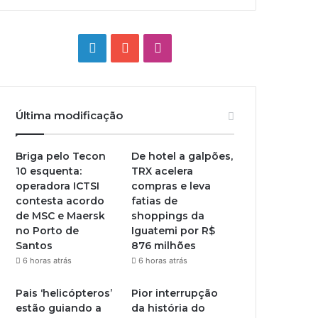
Linkedin
YouTube
Instagram
Última modificação
Briga pelo Tecon
De hotel a galpões,
10 esquenta:
TRX acelera
operadora ICTSI
compras e leva
contesta acordo
fatias de
de MSC e Maersk
shoppings da
no Porto de
Iguatemi por R$
Santos
876 milhões
6 horas atrás
6 horas atrás
Pais ‘helicópteros’
Pior interrupção
estão guiando a
da história do