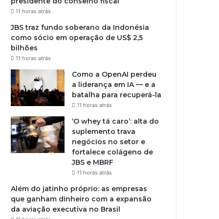
presidente do conselho fiscal
11 horas atrás
JBS traz fundo soberano da Indonésia
como sócio em operação de US$ 2,5
bilhões
11 horas atrás
Como a OpenAI perdeu
a liderança em IA — e a
batalha para recuperá-la
11 horas atrás
‘O whey tá caro’: alta do
suplemento trava
negócios no setor e
fortalece colágeno de
JBS e MBRF
11 horas atrás
Além do jatinho próprio: as empresas
que ganham dinheiro com a expansão
da aviação executiva no Brasil