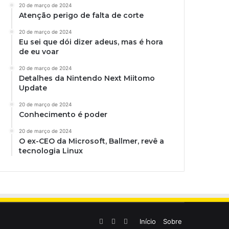
20 de março de 2024
Atenção perigo de falta de corte
20 de março de 2024
Eu sei que dói dizer adeus, mas é hora
de eu voar
20 de março de 2024
Detalhes da Nintendo Next Miitomo
Update
20 de março de 2024
Conhecimento é poder
20 de março de 2024
O ex-CEO da Microsoft, Ballmer, revê a
tecnologia Linux
Linkedin
YouTube
Instagram
Início
Sobre