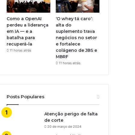
Como a OpenAI
‘O whey tá caro’:
perdeu a liderança
alta do
em IA — e a
suplemento trava
batalha para
negócios no setor
recuperá-la
e fortalece
colágeno de JBS e
11 horas atrás
MBRF
11 horas atrás
Posts Populares
Atenção perigo de falta
de corte
20 de março de 2024