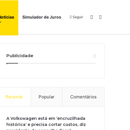
Switch skin
Procurar por
Notícias
Simulador de Juros
Seguir
Início
Sobre
Publicidade
Recente
Popular
Comentários
A Volkswagen está em ‘encruzilhada
histórica’ e precisa cortar custos, diz