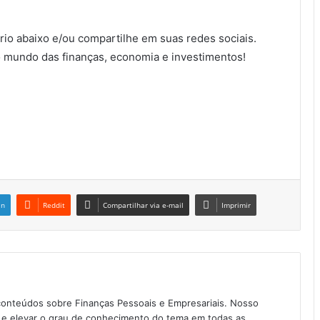
io abaixo e/ou compartilhe em suas redes sociais.
 mundo das finanças, economia e investimentos!
in
Reddit
Compartilhar via e-mail
Imprimir
conteúdos sobre Finanças Pessoais e Empresariais. Nosso
as e elevar o grau de conhecimento do tema em todas as