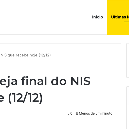
Início
Últimas 
do NIS que recebe hoje (12/12)
eja final do NIS
 (12/12)
0
Menos de um minuto