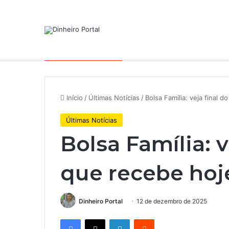
Notícias de Última Hora
Início
/
Últimas Notícias
/
Bolsa Família: veja final 
Últimas Notícias
Bolsa Família: v
que recebe hoje
Dinheiro Portal
12 de dezembro de 2025
Facebook
X
Linkedin
Reddit