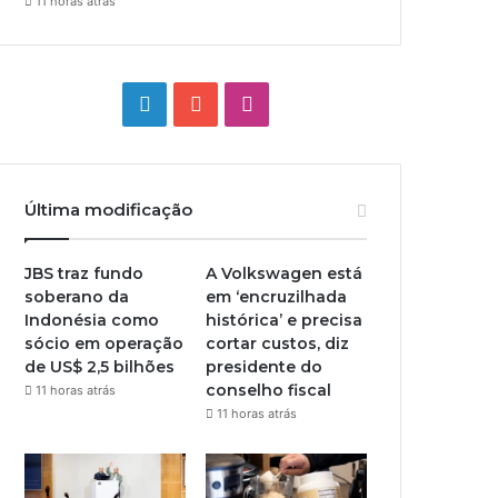
11 horas atrás
Linkedin
YouTube
Instagram
Última modificação
JBS traz fundo
A Volkswagen está
soberano da
em ‘encruzilhada
Indonésia como
histórica’ e precisa
sócio em operação
cortar custos, diz
de US$ 2,5 bilhões
presidente do
conselho fiscal
11 horas atrás
11 horas atrás