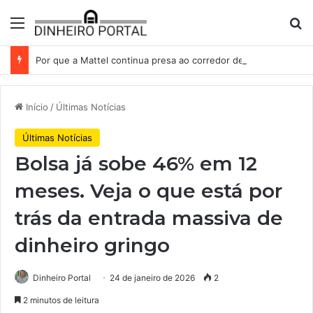
Menu
Pr
Por que a Mattel continua presa ao corredor de brinquedos
Início
/
Últimas Notícias
Últimas Notícias
Bolsa já sobe 46% em 12
meses. Veja o que está por
trás da entrada massiva de
dinheiro gringo
Dinheiro Portal
24 de janeiro de 2026
2
2 minutos de leitura