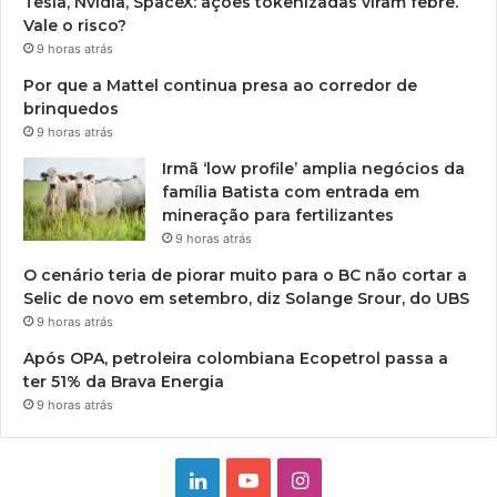
Tesla, Nvidia, SpaceX: ações tokenizadas viram febre.
Vale o risco?
9 horas atrás
Por que a Mattel continua presa ao corredor de
brinquedos
9 horas atrás
Irmã ‘low profile’ amplia negócios da
família Batista com entrada em
mineração para fertilizantes
9 horas atrás
O cenário teria de piorar muito para o BC não cortar a
Selic de novo em setembro, diz Solange Srour, do UBS
9 horas atrás
Após OPA, petroleira colombiana Ecopetrol passa a
ter 51% da Brava Energia
9 horas atrás
Linkedin
YouTube
Instagram