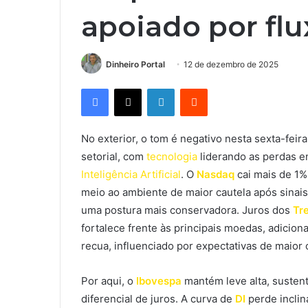
apoiado por flu
Dinheiro Portal
12 de dezembro de 2025
Facebook
X
Linkedin
Reddit
No exterior, o tom é negativo nesta sexta-feir
setorial, com
tecnologia
liderando as perdas e
Inteligência Artificial
. O
Nasdaq
cai mais de 1%
meio ao ambiente de maior cautela após sinai
uma postura mais conservadora. Juros dos
Tr
fortalece frente às principais moedas, adicion
recua, influenciado por expectativas de maior 
Por aqui, o
Ibovespa
mantém leve alta, sustent
diferencial de juros. A curva de
DI
perde inclin