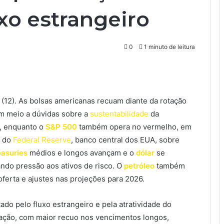
xo estrangeiro
0
1 minuto de leitura
a (12). As bolsas americanas recuam diante da rotação
m meio a dúvidas sobre a
sustentabilidade
da
, enquanto o
S&P 500
também opera no vermelho, em
s do
Federal Reserve
, banco central dos EUA, sobre
easuries
médios e longos avançam e o
dólar
se
ando pressão aos ativos de risco. O
petróleo
também
oferta e ajustes nas projeções para 2026.
ado pelo fluxo estrangeiro e pela atratividade do
ação, com maior recuo nos vencimentos longos,