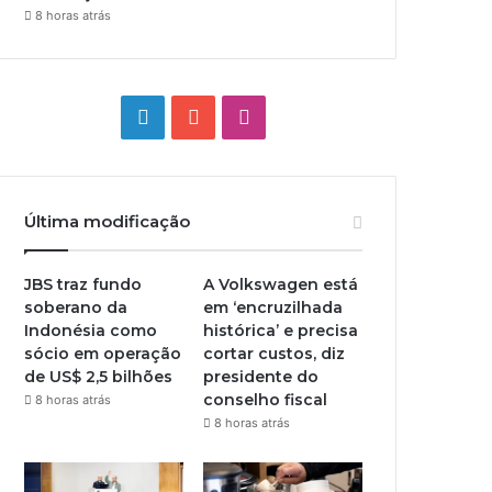
8 horas atrás
Linkedin
YouTube
Instagram
Última modificação
JBS traz fundo
A Volkswagen está
soberano da
em ‘encruzilhada
Indonésia como
histórica’ e precisa
sócio em operação
cortar custos, diz
de US$ 2,5 bilhões
presidente do
conselho fiscal
8 horas atrás
8 horas atrás