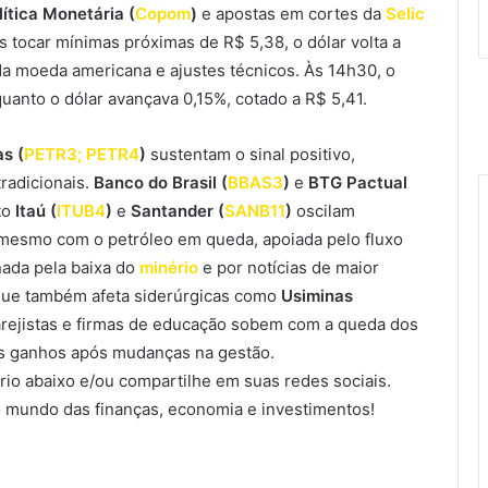
ítica Monetária (
Copom
)
e apostas em cortes da
Selic
s tocar mínimas próximas de R$ 5,38, o dólar volta a
da moeda americana e ajustes técnicos. Às 14h30, o
uanto o dólar avançava 0,15%, cotado a R$ 5,41.
s (
PETR3; PETR4
)
sustentam o sinal positivo,
tradicionais.
Banco do Brasil (
BBAS3
)
e
BTG Pactual
to
Itaú (
ITUB4
)
e
Santander (
SANB11
)
oscilam
 mesmo com o petróleo em queda, apoiada pelo fluxo
nada pela baixa do
minério
e por notícias de maior
que também afeta siderúrgicas como
Usiminas
varejistas e firmas de educação sobem com a queda dos
s ganhos após mudanças na gestão.
io abaixo e/ou compartilhe em suas redes sociais.
 mundo das finanças, economia e investimentos!