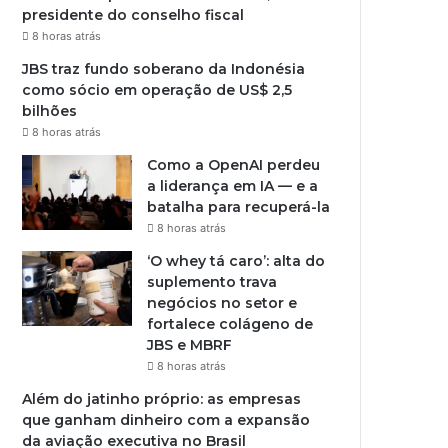
presidente do conselho fiscal
8 horas atrás
JBS traz fundo soberano da Indonésia
como sócio em operação de US$ 2,5
bilhões
8 horas atrás
Como a OpenAI perdeu
a liderança em IA — e a
batalha para recuperá-la
8 horas atrás
‘O whey tá caro’: alta do
suplemento trava
negócios no setor e
fortalece colágeno de
JBS e MBRF
8 horas atrás
Além do jatinho próprio: as empresas
que ganham dinheiro com a expansão
da aviação executiva no Brasil