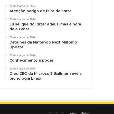
20 de março de 2024
Atenção perigo de falta de corte
20 de março de 2024
Eu sei que dói dizer adeus, mas é hora
de eu voar
20 de março de 2024
Detalhes da Nintendo Next Miitomo
Update
20 de março de 2024
Conhecimento é poder
20 de março de 2024
O ex-CEO da Microsoft, Ballmer, revê a
tecnologia Linux
Linkedin
YouTube
Instagram
Início
Sobre