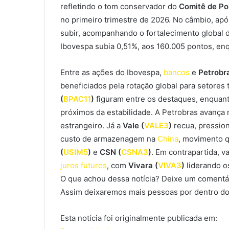
refletindo o tom conservador do
Comitê de Pol
no primeiro trimestre de 2026. No câmbio, apó
subir, acompanhando o fortalecimento global 
Ibovespa subia 0,51%, aos 160.005 pontos, enq
Entre as ações do Ibovespa,
bancos
e
Petrobra
beneficiados pela rotação global para setores 
(
BPAC11
)
figuram entre os destaques, enquan
próximos da estabilidade. A Petrobras avança
estrangeiro. Já a
Vale (
VALE3
)
recua, pressio
custo de armazenagem na
China
, movimento 
(
USIM5
)
e
CSN (
CSNA3
)
. Em contrapartida, 
juros futuros
, com
Vivara (
VIVA3
)
liderando o
O que achou dessa notícia? Deixe um comentár
Assim deixaremos mais pessoas por dentro do
Esta notícia foi originalmente publicada em: