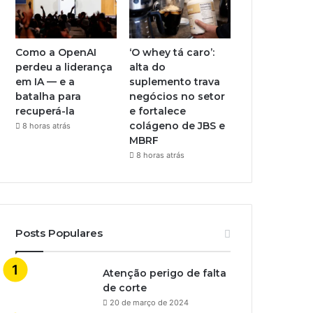
Como a OpenAI
‘O whey tá caro’:
perdeu a liderança
alta do
em IA — e a
suplemento trava
batalha para
negócios no setor
recuperá-la
e fortalece
colágeno de JBS e
8 horas atrás
MBRF
8 horas atrás
Posts Populares
Atenção perigo de falta
de corte
20 de março de 2024