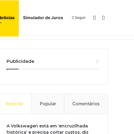
Switch skin
Procurar por
Notícias
Simulador de Juros
Seguir
Início
Sobre
Publicidade
Recente
Popular
Comentários
A Volkswagen está em ‘encruzilhada
histórica’ e precisa cortar custos, diz