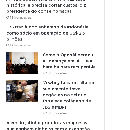
histórica’ e precisa cortar custos, diz
presidente do conselho fiscal
13 horas atrás
JBS traz fundo soberano da Indonésia
como sócio em operação de US$ 2,5
bilhões
13 horas atrás
Como a OpenAI perdeu
a liderança em IA — e a
batalha para recuperá-la
13 horas atrás
‘O whey tá caro’: alta do
suplemento trava
negócios no setor e
fortalece colágeno de
JBS e MBRF
13 horas atrás
Além do jatinho próprio: as empresas
que ganham dinheiro com a expansão