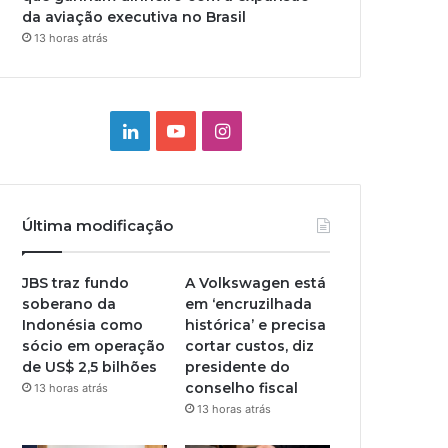
da aviação executiva no Brasil
13 horas atrás
Linkedin
YouTube
Instagram
Última modificação
JBS traz fundo
A Volkswagen está
soberano da
em ‘encruzilhada
Indonésia como
histórica’ e precisa
sócio em operação
cortar custos, diz
de US$ 2,5 bilhões
presidente do
conselho fiscal
13 horas atrás
13 horas atrás