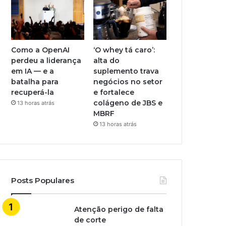
Como a OpenAI
‘O whey tá caro’:
perdeu a liderança
alta do
em IA — e a
suplemento trava
batalha para
negócios no setor
recuperá-la
e fortalece
colágeno de JBS e
13 horas atrás
MBRF
13 horas atrás
Posts Populares
Atenção perigo de falta
de corte