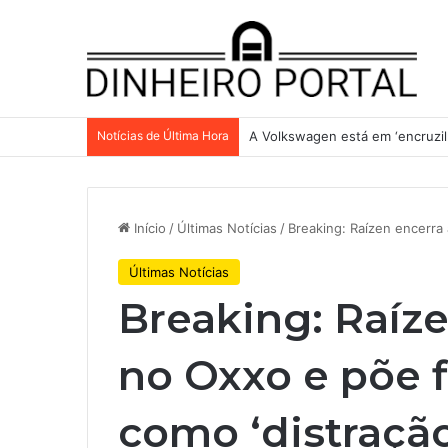
Notícias de Última Hora
A Volkswagen está em ‘encruzilh
Início
/
Últimas Notícias
/
Breaking: Raízen encerra 
Últimas Notícias
Breaking: Raíz
no Oxxo e põe f
como ‘distração