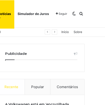
Switch skin
Procurar po
otícias
Simulador de Juros
Seguir
l
Início
Sobre
Publicidade
Recente
Popular
Comentários
A Volkswagen está em ‘encruzilhada