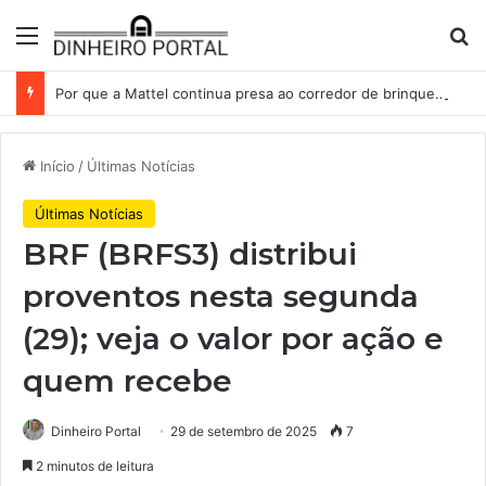
Menu
Pr
Por que a Mattel continua presa ao corredor de brinquedos
Início
/
Últimas Notícias
Últimas Notícias
BRF (BRFS3) distribui
proventos nesta segunda
(29); veja o valor por ação e
quem recebe
Dinheiro Portal
29 de setembro de 2025
7
2 minutos de leitura