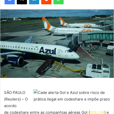
SÃO PAULO
(Reuters) – O
acordo
de codeshare entre as companhias aéreas Gol (
GOLL54
) e