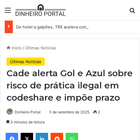
Menu
Pr
De hotel a galpões, TRX acelera compras e leva fatias de shoppings da Iguatemi por R$ 876 milhões
Início
/
Últimas Notícias
Últimas Notícias
Cade alerta Gol e Azul sobre
risco de prática ilegal em
codeshare e impõe prazo
Dinheiro Portal
3 de setembro de 2025
2
3 minutos de leitura
Facebook
X
Linkedin
Reddit
WhatsApp