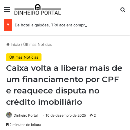
Menu
Pr
De hotel a galpões, TRX acelera compras e leva fatias de shoppings da Iguatemi por R$ 876 milhões
Início
/
Últimas Notícias
Últimas Notícias
Caixa volta a liberar mais de
um financiamento por CPF
e reaquece disputa no
crédito imobiliário
Dinheiro Portal
10 de dezembro de 2025
2
2 minutos de leitura