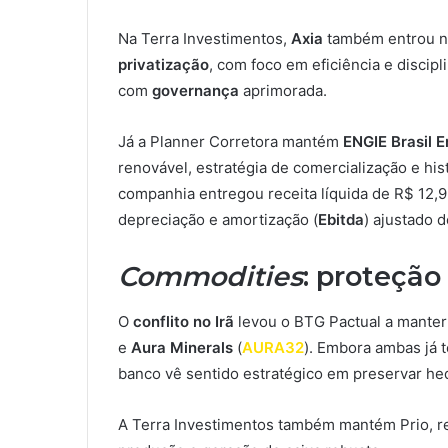
Na Terra Investimentos,
Axia
também entrou na 
privatização
, com foco em eficiência e discipl
com
governança
aprimorada.
Já a Planner Corretora mantém
ENGIE Brasil E
renovável, estratégia de comercialização e his
companhia entregou receita líquida de R$ 12,9 
depreciação e amortização (
Ebitda
) ajustado d
Commodities
: proteção
O
conflito no Irã
levou o BTG Pactual a manter
e
Aura Minerals
(
AURA32
). Embora ambas já
banco vê sentido estratégico em preservar hedg
A Terra Investimentos também mantém Prio, res