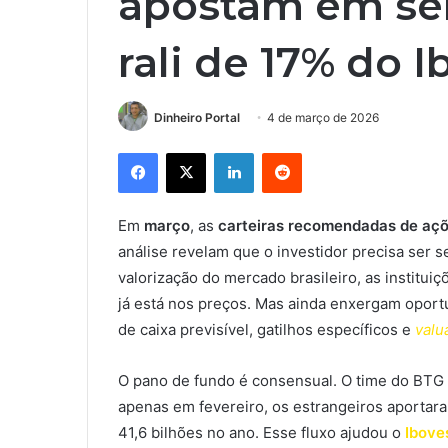
apostam em sel
rali de 17% do 
Dinheiro Portal
4 de março de 2026
Facebook
X
Linkedin
Reddit
Em
março
, as
carteiras recomendadas de aç
análise revelam que o investidor precisa ser s
valorização do mercado brasileiro, as institu
já está nos preços. Mas ainda enxergam opor
de caixa previsível, gatilhos específicos e
valu
O pano de fundo é consensual. O time do BTG P
apenas em fevereiro, os estrangeiros aportara
41,6 bilhões no ano. Esse fluxo ajudou o
Ibove