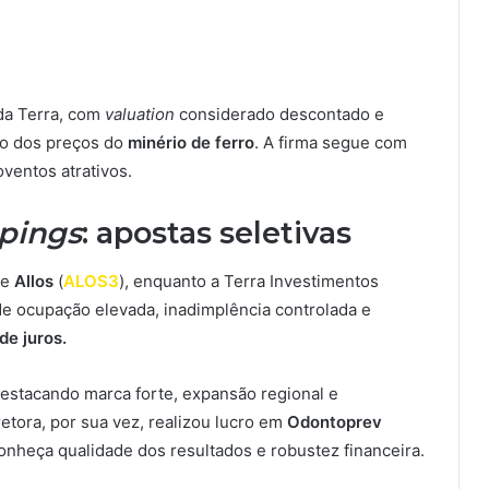
 da Terra, com
valuation
considerado descontado e
ão dos preços do
minério de ferro
. A firma segue com
oventos atrativos.
pings
: apostas seletivas
ve
Allos
(
ALOS3
), enquanto a Terra Investimentos
 de ocupação elevada, inadimplência controlada e
de juros.
destacando marca forte, expansão regional e
etora, por sua vez, realizou lucro em
Odontoprev
nheça qualidade dos resultados e robustez financeira.