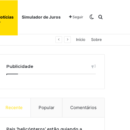
Switch skin
Procurar po
otícias
Simulador de Juros
Seguir
Início
Sobre
Publicidade
Recente
Popular
Comentários
Pais ‘helicópteros’ estão guiando a