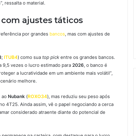
, ressalta o material.
 com ajustes táticos
referência por grandes
bancos
, mas com ajustes de
3
;
ITUB4
) como sua
top pick
entre os grandes bancos.
 9,5 vezes o lucro estimado para
2026
, o banco é
teger a lucratividade em um ambiente mais volátil”,
 cenário melhore.
e ao
Nubank
(
ROXO34
), mas reduziu seu peso após
no 4T25. Ainda assim, vê o papel negociando a cerca
tamar considerado atraente diante do potencial de
permanece na carteira, com destaque para o lucro