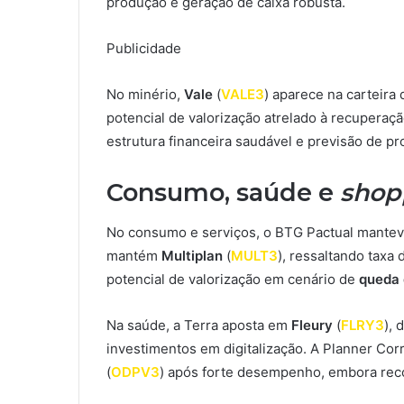
produção e geração de caixa robusta.
Publicidade
No minério,
Vale
(
VALE3
) aparece na carteira
potencial de valorização atrelado à recuperaç
estrutura financeira saudável e previsão de pr
Consumo, saúde e
shop
No consumo e serviços, o BTG Pactual mante
mantém
Multiplan
(
MULT3
), ressaltando taxa
potencial de valorização em cenário de
queda 
Na saúde, a Terra aposta em
Fleury
(
FLRY3
), 
investimentos em digitalização. A Planner Corr
(
ODPV3
) após forte desempenho, embora reco