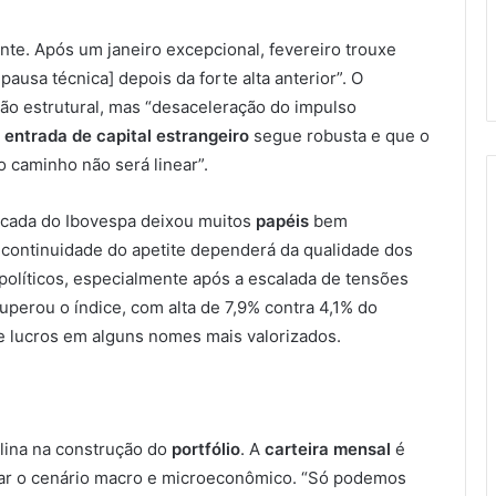
te. Após um janeiro excepcional, fevereiro trouxe
usa técnica] depois da forte alta anterior”. O
são estrutural, mas “desaceleração do impulso
entrada de capital estrangeiro
segue robusta e que o
o caminho não será linear”.
ncada do Ibovespa deixou muitos
papéis
bem
 continuidade do apetite dependerá da qualidade dos
líticos, especialmente após a escalada de tensões
superou o índice, com alta de 7,9% contra 4,1% do
e lucros em alguns nomes mais valorizados.
plina na construção do
portfólio
. A
carteira mensal
é
raçar o cenário macro e microeconômico. “Só podemos