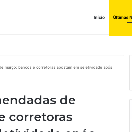
Início
Últimas N
a compras e leva fatias de shoppings da Iguatemi por R$ 876 milhões
de março: bancos e corretoras apostam em seletividade após
mendadas de
e corretoras