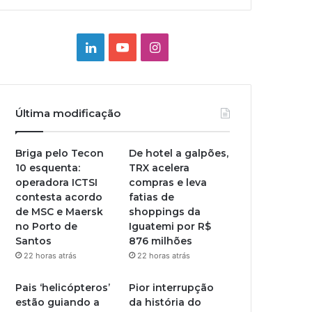
Linkedin
YouTube
Instagram
Última modificação
Briga pelo Tecon
De hotel a galpões,
10 esquenta:
TRX acelera
operadora ICTSI
compras e leva
contesta acordo
fatias de
de MSC e Maersk
shoppings da
no Porto de
Iguatemi por R$
Santos
876 milhões
22 horas atrás
22 horas atrás
Pais ‘helicópteros’
Pior interrupção
estão guiando a
da história do