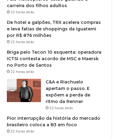
carreira dos filhos adultos
22 horas atrás
De hotel a galpões, TRX acelera compras
e leva fatias de shoppings da Iguatemi
por R$ 876 milhões
22 horas atrás
Briga pelo Tecon 10 esquenta: operadora
ICTSI contesta acordo de MSC e Maersk
no Porto de Santos
22 horas atrás
C&A e Riachuelo
apertam o passo. E
expõem a perda de
ritmo da Renner
22 horas atrás
Pior interrupção da história do mercado
brasileiro coloca a B3 em foco
22 horas atrás