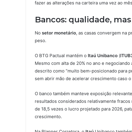
fazer as alterações na carteira uma vez ao mês”
Bancos: qualidade, mas
No
setor monetário
, as casas convergem na p
peso.
O BTG Pactual mantém o
Itaú Unibanco
(
ITUB
Mesmo com alta de 20% no ano e negociando a
descrito como “muito bem-posicionado para pro
sem abrir mão de acelerar crescimento caso o
O banco também manteve exposição relevant
resultados considerados relativamente fracos 
de 18,5 vezes o lucro projetado para 2026, pa
crescimento.
Na Planner Corretora, o
Itaú
Unibanco também 