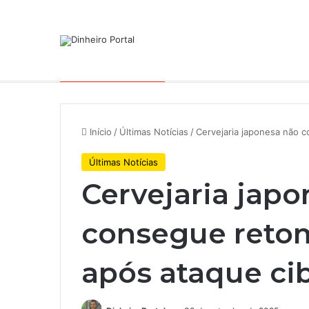
Notícias de Última Hora
Início
/
Últimas Notícias
/
Cervejaria japonesa não 
Últimas Notícias
Cervejaria jap
consegue reto
após ataque ci