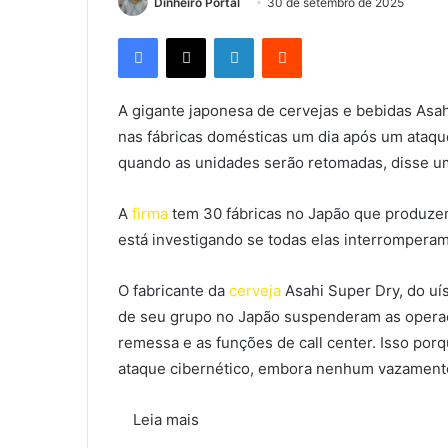
Dinheiro Portal
30 de setembro de 2025
Facebook
X
Linkedin
Reddit
A gigante japonesa de cervejas e bebidas Asa
nas fábricas domésticas um dia após um ataqu
quando as unidades serão retomadas, disse um 
A
firma
tem 30 fábricas no Japão que produzem
está investigando se todas elas interrompera
O fabricante da
cerveja
Asahi Super Dry, do uí
de seu grupo no Japão suspenderam as operaç
remessa e as funções de call center. Isso po
ataque cibernético, embora nenhum vazamento
Leia mais