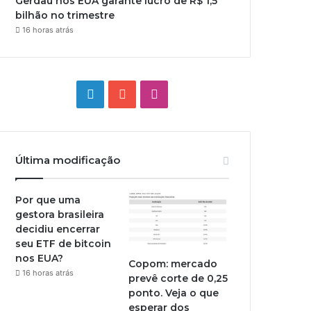
Gerdau nos EUA garante lucro de R$ 1,5
bilhão no trimestre
16 horas atrás
Linkedin
YouTube
Instagram
Última modificação
Por que uma
gestora brasileira
decidiu encerrar
seu ETF de bitcoin
nos EUA?
Copom: mercado
16 horas atrás
prevê corte de 0,25
ponto. Veja o que
esperar dos