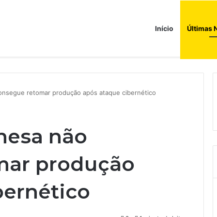
Início
Últimas 
consegue retomar produção após ataque cibernético
onesa não
mar produção
bernético