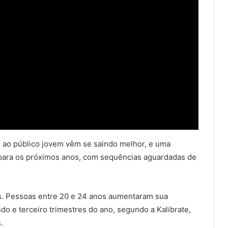
s ao público jovem vêm se saindo melhor, e uma
 para os próximos anos, com sequências aguardadas de
. Pessoas entre 20 e 24 anos aumentaram sua
do e terceiro trimestres do ano, segundo a Kalibrate,
.