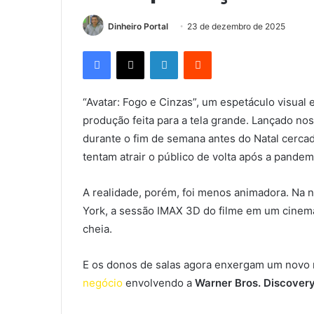
Dinheiro Portal
23 de dezembro de 2025
Facebook
X
Linkedin
Reddit
“Avatar: Fogo e Cinzas”, um espetáculo visual e
produção feita para a tela grande. Lançado n
durante o fim de semana antes do Natal cercad
tentam atrair o público de volta após a pandem
A realidade, porém, foi menos animadora. Na n
York, a sessão IMAX 3D do filme em um cinem
cheia.
E os donos de salas agora enxergam um novo 
negócio
envolvendo a
Warner Bros. Discovery