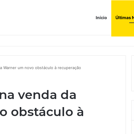
Início
Últimas 
a ao corredor de brinquedos
a Warner um novo obstáculo à recuperação
na venda da
 obstáculo à