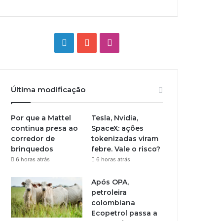
Linkedin
YouTube
Instagram
Última modificação
Por que a Mattel
Tesla, Nvidia,
continua presa ao
SpaceX: ações
corredor de
tokenizadas viram
brinquedos
febre. Vale o risco?
6 horas atrás
6 horas atrás
Após OPA,
petroleira
colombiana
Ecopetrol passa a