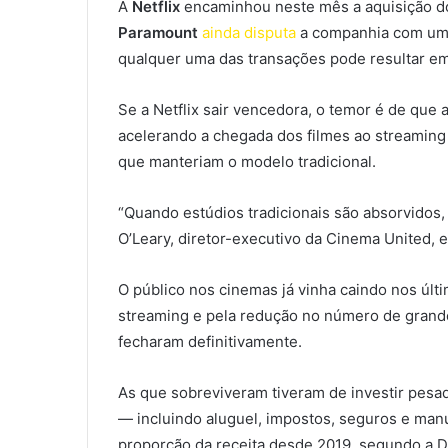
A
Netflix
encaminhou neste mês a aquisição do
Paramount
ainda disputa
a companhia com uma 
qualquer uma das transações pode resultar 
Se a Netflix sair vencedora, o temor é de que 
acelerando a chegada dos filmes ao streaming
que manteriam o modelo tradicional.
“Quando estúdios tradicionais são absorvidos,
O’Leary, diretor-executivo da Cinema United, 
O público nos cinemas já vinha caindo nos últ
streaming e pela redução no número de grand
fecharam definitivamente.
As que sobreviveram tiveram de investir pesad
— incluindo aluguel, impostos, seguros e ma
proporção da receita desde 2019, segundo a D