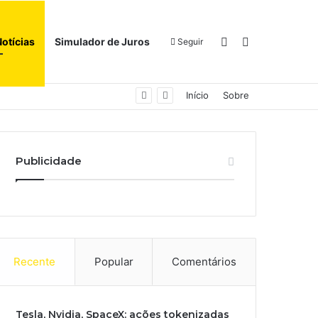
Switch skin
Procurar por
Notícias
Simulador de Juros
Seguir
Início
Sobre
Publicidade
Recente
Popular
Comentários
Tesla, Nvidia, SpaceX: ações tokenizadas