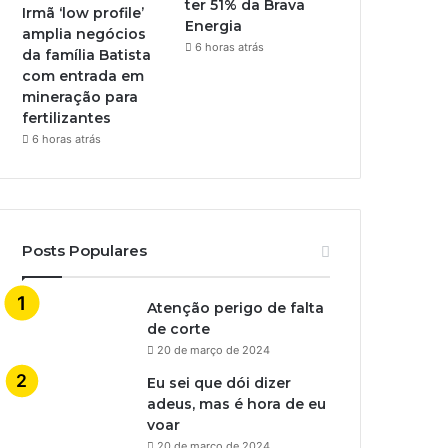
ter 51% da Brava
Irmã ‘low profile’
Energia
amplia negócios
6 horas atrás
da família Batista
com entrada em
mineração para
fertilizantes
6 horas atrás
Posts Populares
Atenção perigo de falta
de corte
20 de março de 2024
Eu sei que dói dizer
adeus, mas é hora de eu
voar
20 de março de 2024