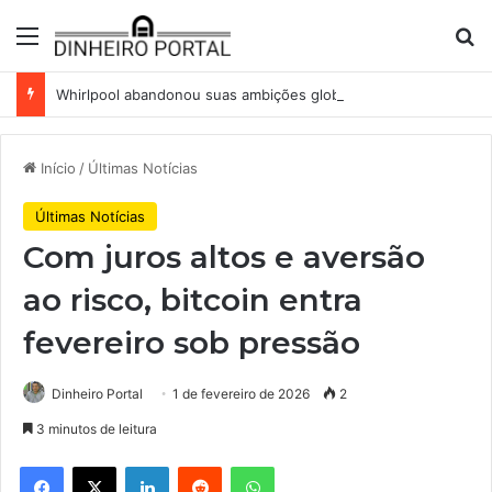
Menu
Pr
Whirlpool abandonou suas ambições globais. Agora enfrenta um mundo de dificuldades
Início
/
Últimas Notícias
Últimas Notícias
Com juros altos e aversão
ao risco, bitcoin entra
fevereiro sob pressão
Dinheiro Portal
1 de fevereiro de 2026
2
3 minutos de leitura
Facebook
X
Linkedin
Reddit
WhatsApp