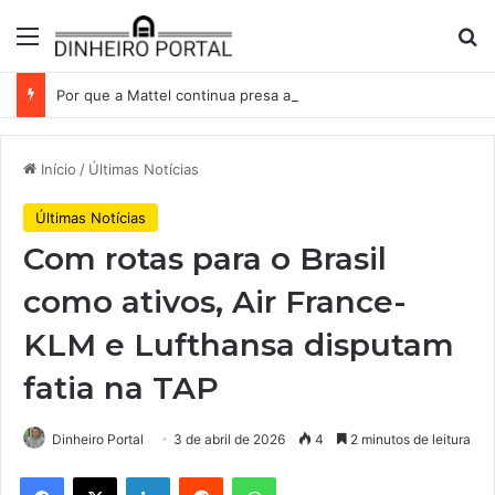
Menu
Pr
Por que a Mattel continua presa ao corredor de brinquedos
Início
/
Últimas Notícias
Últimas Notícias
Com rotas para o Brasil
como ativos, Air France-
KLM e Lufthansa disputam
fatia na TAP
Dinheiro Portal
3 de abril de 2026
4
2 minutos de leitura
Facebook
X
Linkedin
Reddit
WhatsApp