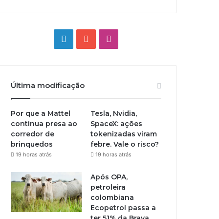
Linkedin
YouTube
Instagram
Última modificação
Por que a Mattel
Tesla, Nvidia,
continua presa ao
SpaceX: ações
corredor de
tokenizadas viram
brinquedos
febre. Vale o risco?
19 horas atrás
19 horas atrás
Após OPA,
petroleira
colombiana
Ecopetrol passa a
ter 51% da Brava