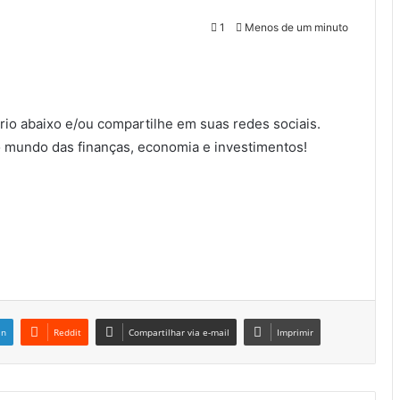
1
Menos de um minuto
io abaixo e/ou compartilhe em suas redes sociais.
 mundo das finanças, economia e investimentos!
in
Reddit
Compartilhar via e-mail
Imprimir