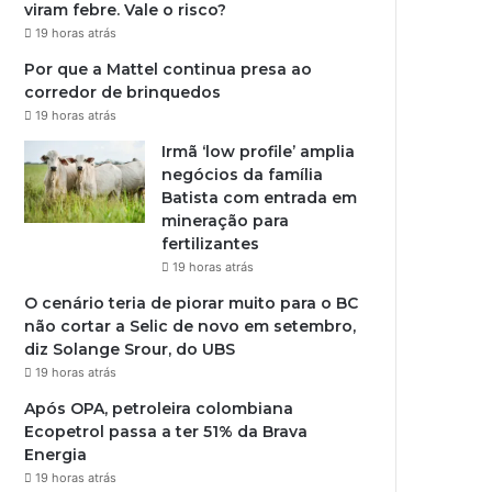
viram febre. Vale o risco?
19 horas atrás
Por que a Mattel continua presa ao
corredor de brinquedos
19 horas atrás
Irmã ‘low profile’ amplia
negócios da família
Batista com entrada em
mineração para
fertilizantes
19 horas atrás
O cenário teria de piorar muito para o BC
não cortar a Selic de novo em setembro,
diz Solange Srour, do UBS
19 horas atrás
Após OPA, petroleira colombiana
Ecopetrol passa a ter 51% da Brava
Energia
19 horas atrás