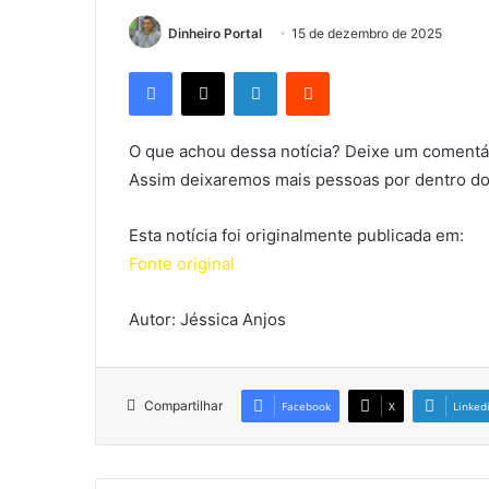
Dinheiro Portal
15 de dezembro de 2025
Facebook
X
Linkedin
Reddit
O que achou dessa notícia? Deixe um comentár
Assim deixaremos mais pessoas por dentro do
Esta notícia foi originalmente publicada em:
Fonte original
Autor: Jéssica Anjos
Compartilhar
Facebook
X
Linked