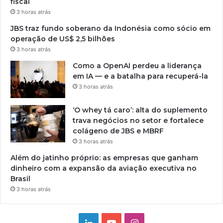
fiscal
3 horas atrás
JBS traz fundo soberano da Indonésia como sócio em
operação de US$ 2,5 bilhões
3 horas atrás
Como a OpenAI perdeu a liderança
em IA — e a batalha para recuperá-la
3 horas atrás
‘O whey tá caro’: alta do suplemento
trava negócios no setor e fortalece
colágeno de JBS e MBRF
3 horas atrás
Além do jatinho próprio: as empresas que ganham
dinheiro com a expansão da aviação executiva no
Brasil
3 horas atrás
Linkedin
YouTube
Instagram