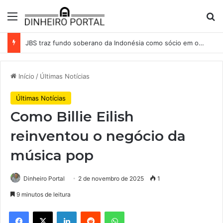
Menu
Pr
JBS traz fundo soberano da Indonésia como sócio em operação de US$ 2,5 bilhões
Início
/
Últimas Notícias
Últimas Notícias
Como Billie Eilish
reinventou o negócio da
música pop
Dinheiro Portal
2 de novembro de 2025
1
9 minutos de leitura
Facebook
X
Linkedin
Reddit
WhatsApp