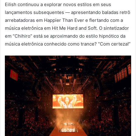
Eilish continuou a explorar novos estilos em seus
lançamentos subsequentes — apresentando baladas retrô
arrebatadoras em Happier Than Ever e flertando com a
música eletrônica em Hit Me Hard and Soft. O sintetizador
em “Chihiro” está se aproximando do estilo hipnótico da
música eletrônica conhecido como trance? “Com certeza!”