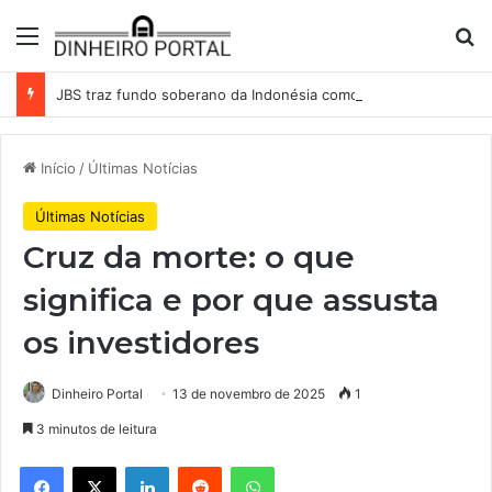
Menu
Pr
JBS traz fundo soberano da Indonésia como sócio em operação de US$ 2,5 bilhões
Início
/
Últimas Notícias
Últimas Notícias
Cruz da morte: o que
significa e por que assusta
os investidores
Dinheiro Portal
13 de novembro de 2025
1
3 minutos de leitura
Facebook
X
Linkedin
Reddit
WhatsApp