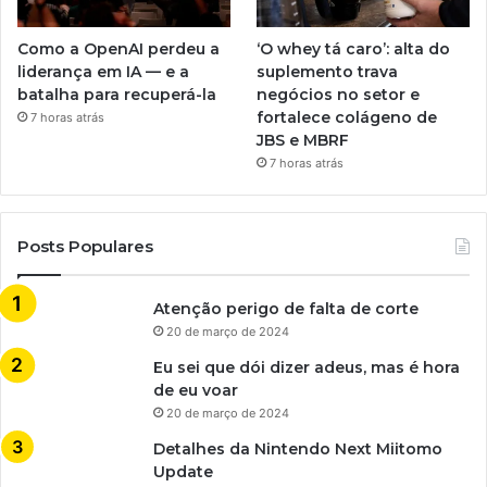
Como a OpenAI perdeu a
‘O whey tá caro’: alta do
liderança em IA — e a
suplemento trava
batalha para recuperá-la
negócios no setor e
fortalece colágeno de
7 horas atrás
JBS e MBRF
7 horas atrás
Posts Populares
Atenção perigo de falta de corte
20 de março de 2024
Eu sei que dói dizer adeus, mas é hora
de eu voar
20 de março de 2024
Detalhes da Nintendo Next Miitomo
Update