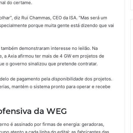
nal do certame.
a olhar”, diz Rui Chammas, CEO da ISA. “Mas será um
especialmente porque muita gente está dizendo que vai
) também demonstraram interesse no leilão. Na
e, a Axia afirmou ter mais de 4 GW em projetos de
 o governo sinalizou que pretende contratar.
modelo de pagamento pela
disponibilidade
dos projetos.
terias, mantém o sistema pronto para operar e recebe
a ofensiva da WEG
rno é assinado por firmas de energia: geradoras,
rupo atento a cada linha do edital: as
fabricantes
das