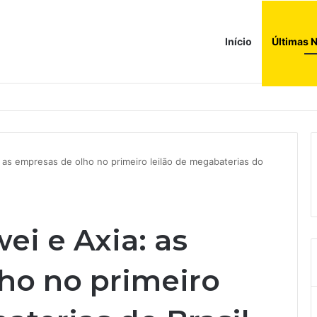
Início
Últimas N
ções globais. Agora enfrenta um mundo de dificuldades
as empresas de olho no primeiro leilão de megabaterias do
i e Axia: as
ho no primeiro