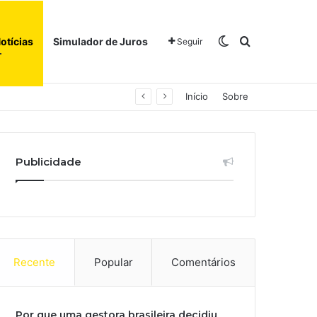
Switch skin
Procurar po
otícias
Simulador de Juros
Seguir
Início
Sobre
Publicidade
Recente
Popular
Comentários
Por que uma gestora brasileira decidiu