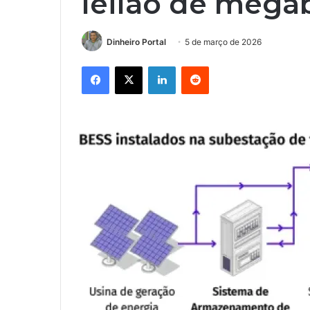
leilão de megab
Dinheiro Portal
5 de março de 2026
Facebook
X
Linkedin
Reddit