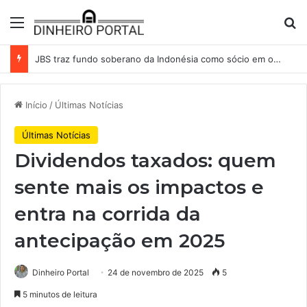
Menu
Pr
JBS traz fundo soberano da Indonésia como sócio em operação de US$ 2,5 bilhões
Início
/
Últimas Notícias
Últimas Notícias
Dividendos taxados: quem
sente mais os impactos e
entra na corrida da
antecipação em 2025
Dinheiro Portal
24 de novembro de 2025
5
5 minutos de leitura