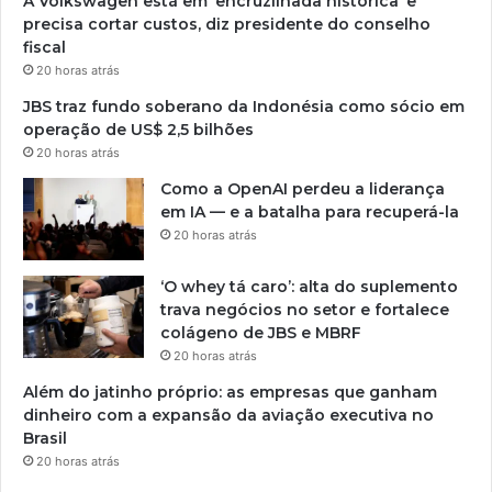
A Volkswagen está em ‘encruzilhada histórica’ e
precisa cortar custos, diz presidente do conselho
fiscal
20 horas atrás
JBS traz fundo soberano da Indonésia como sócio em
operação de US$ 2,5 bilhões
20 horas atrás
Como a OpenAI perdeu a liderança
em IA — e a batalha para recuperá-la
20 horas atrás
‘O whey tá caro’: alta do suplemento
trava negócios no setor e fortalece
colágeno de JBS e MBRF
20 horas atrás
Além do jatinho próprio: as empresas que ganham
dinheiro com a expansão da aviação executiva no
Brasil
20 horas atrás