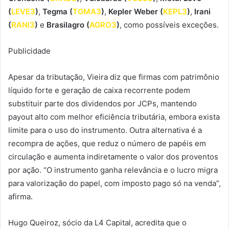
(
LEVE3
)
,
Tegma (
TGMA3
)
,
Kepler Weber (
KEPL3
)
,
Irani
(
RANI3
)
e
Brasilagro (
AGRO3
)
, como possíveis exceções.
Publicidade
Apesar da tributação, Vieira diz que firmas com patrimônio
líquido forte e geração de caixa recorrente podem
substituir parte dos dividendos por JCPs, mantendo
payout alto com melhor eficiência tributária, embora exista
limite para o uso do instrumento. Outra alternativa é a
recompra de ações, que reduz o número de papéis em
circulação e aumenta indiretamente o valor dos proventos
por ação. “O instrumento ganha relevância e o lucro migra
para valorização do papel, com imposto pago só na venda”,
afirma.
Hugo Queiroz, sócio da L4 Capital, acredita que o