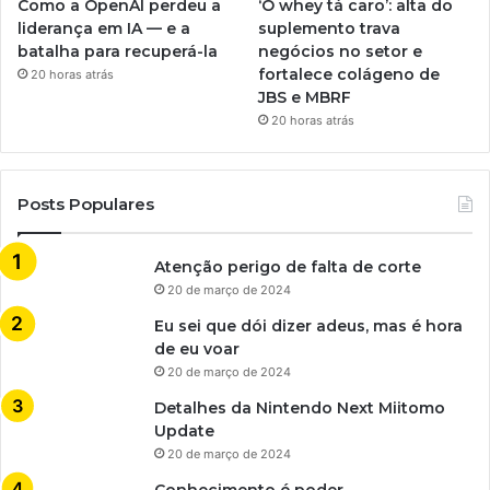
Como a OpenAI perdeu a
‘O whey tá caro’: alta do
liderança em IA — e a
suplemento trava
batalha para recuperá-la
negócios no setor e
fortalece colágeno de
20 horas atrás
JBS e MBRF
20 horas atrás
Posts Populares
Atenção perigo de falta de corte
20 de março de 2024
Eu sei que dói dizer adeus, mas é hora
de eu voar
20 de março de 2024
Detalhes da Nintendo Next Miitomo
Update
20 de março de 2024
Conhecimento é poder