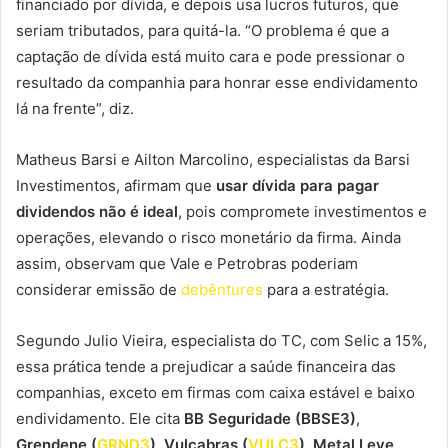
financiado por dívida, e depois usa lucros futuros, que
seriam tributados, para quitá-la. “O problema é que a
captação de dívida está muito cara e pode pressionar o
resultado da companhia para honrar esse endividamento
lá na frente”, diz.
Matheus Barsi e Ailton Marcolino, especialistas da Barsi
Investimentos, afirmam que
usar dívida para pagar
dividendos não é ideal
, pois compromete investimentos e
operações, elevando o risco monetário da firma. Ainda
assim, observam que Vale e Petrobras poderiam
considerar emissão de
debêntures
para a estratégia.
Segundo Julio Vieira, especialista do TC, com Selic a 15%,
essa prática tende a prejudicar a saúde financeira das
companhias, exceto em firmas com caixa estável e baixo
endividamento. Ele cita
BB Seguridade (BBSE3)
,
Grendene (
GRND3
)
,
Vulcabras (
VULC3
)
,
Metal Leve