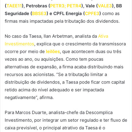
(
TAEE11
), Petrobras (
PETR3; PETR4
), Vale (
VALE3
), BB
Seguridade (
BBSE3
) e CPFL Energia (
CPFE3
)
como as
firmas mais impactadas pela tributação dos dividendos.
No caso da Taesa, Ilan Arbetman, analista da
Ativa
Investimentos
, explica que o crescimento da transmissora
ocorre por meio de
leilões
, que acontecem duas ou três
vezes ao ano, ou aquisições. Como tem poucas
alternativas de expansão, a firma acaba distribuindo mais
recursos aos acionistas. “Se a tributação limitar a
distribuição de dividendos, a Taesa pode ficar com capital
retido acima do nível adequado e ser impactada
negativamente”, afirma.
Para Marcos Duarte, analista-chefe da Descomplica
Investimento, por integrar um setor regulado e ter fluxo de
caixa previsível, o principal atrativo da Taesa é o