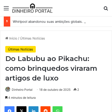
Menu
Pr
Whirlpool abandonou suas ambições globais. Agora enfrenta um mundo de dificuldades
Início
/
Últimas Notícias
Últimas Notícias
Do Labubu ao Pikachu:
como brinquedos viraram
artigos de luxo
Dinheiro Portal
18 de outubro de 2025
2
4 minutos de leitura
Facebook
X
Linkedin
Reddit
WhatsApp