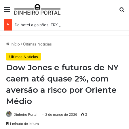
Menu
Pr
De hotel a galpões, TRX acelera compras e leva fatias de shoppings da Iguatemi por R$ 876 milhões
Início
/
Últimas Notícias
Últimas Notícias
Dow Jones e futuros de NY
caem até quase 2%, com
aversão a risco por Oriente
Médio
Dinheiro Portal
2 de março de 2026
3
1 minuto de leitura