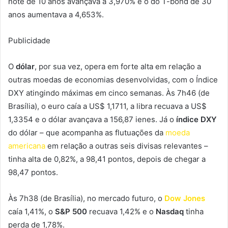
note de 10 anos avançava a 3,970% e o do T-bond de 30
anos aumentava a 4,653%.
Publicidade
O
dólar
, por sua vez, opera em forte alta em relação a
outras moedas de economias desenvolvidas, com o Índice
DXY atingindo máximas em cinco semanas. Às 7h46 (de
Brasília), o euro caía a US$ 1,1711, a libra recuava a US$
1,3354 e o dólar avançava a 156,87 ienes. Já o
índice DXY
do dólar – que acompanha as flutuações da
moeda
americana
em relação a outras seis divisas relevantes –
tinha alta de 0,82%, a 98,41 pontos, depois de chegar a
98,47 pontos.
Às 7h38 (de Brasília), no mercado futuro, o
Dow Jones
caía 1,41%, o
S&P 500
recuava 1,42% e o
Nasdaq
tinha
perda de 1,78%.