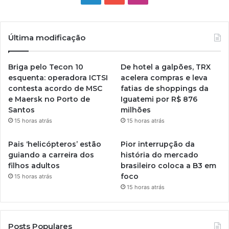
Última modificação
Briga pelo Tecon 10
De hotel a galpões, TRX
esquenta: operadora ICTSI
acelera compras e leva
contesta acordo de MSC
fatias de shoppings da
e Maersk no Porto de
Iguatemi por R$ 876
Santos
milhões
15 horas atrás
15 horas atrás
Pais ‘helicópteros’ estão
Pior interrupção da
guiando a carreira dos
história do mercado
filhos adultos
brasileiro coloca a B3 em
foco
15 horas atrás
15 horas atrás
Posts Populares