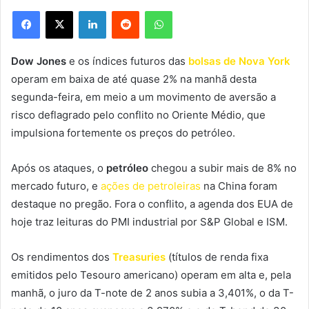
Facebook
X
Linkedin
Reddit
WhatsApp
Dow Jones
e os índices futuros das
bolsas de Nova York
operam em baixa de até quase 2% na manhã desta
segunda-feira, em meio a um movimento de aversão a
risco deflagrado pelo conflito no Oriente Médio, que
impulsiona fortemente os preços do petróleo.
Após os ataques, o
petróleo
chegou a subir mais de 8% no
mercado futuro, e
ações de petroleiras
na China foram
destaque no pregão. Fora o conflito, a agenda dos EUA de
hoje traz leituras do PMI industrial por S&P Global e ISM.
Os rendimentos dos
Treasuries
(títulos de renda fixa
emitidos pelo Tesouro americano) operam em alta e, pela
manhã, o juro da T-note de 2 anos subia a 3,401%, o da T-