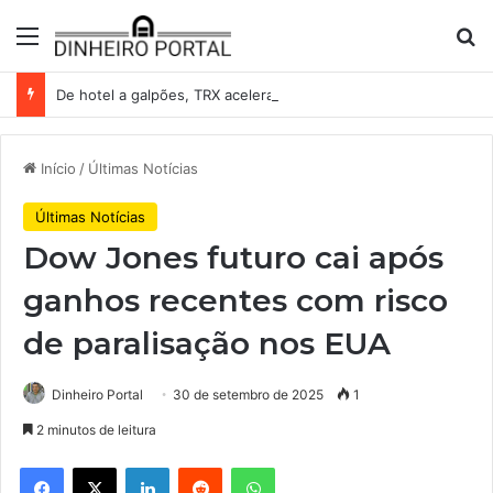
Menu
Pr
De hotel a galpões, TRX acelera compras e leva fatias de shoppings da Iguatemi por R$ 876 milhões
Início
/
Últimas Notícias
Últimas Notícias
Dow Jones futuro cai após
ganhos recentes com risco
de paralisação nos EUA
Dinheiro Portal
30 de setembro de 2025
1
2 minutos de leitura
Facebook
X
Linkedin
Reddit
WhatsApp