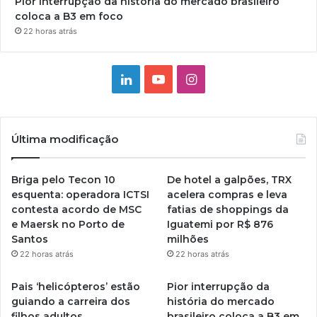
Pior interrupção da história do mercado brasileiro
coloca a B3 em foco
22 horas atrás
Linkedin
YouTube
Instagram
Última modificação
Briga pelo Tecon 10
De hotel a galpões, TRX
esquenta: operadora ICTSI
acelera compras e leva
contesta acordo de MSC
fatias de shoppings da
e Maersk no Porto de
Iguatemi por R$ 876
Santos
milhões
22 horas atrás
22 horas atrás
Pais ‘helicópteros’ estão
Pior interrupção da
guiando a carreira dos
história do mercado
filhos adultos
brasileiro coloca a B3 em