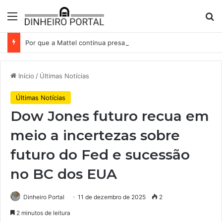
Menu
Pr
Por que a Mattel continua presa ao corredor de brinquedos
Início
/
Últimas Notícias
Últimas Notícias
Dow Jones futuro recua em
meio a incertezas sobre
futuro do Fed e sucessão
no BC dos EUA
Dinheiro Portal
11 de dezembro de 2025
2
2 minutos de leitura