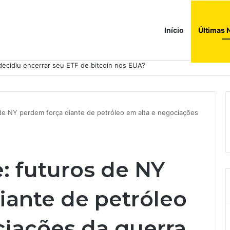
Início
Últimas 
ções globais. Agora enfrenta um mundo de dificuldades
de NY perdem força diante de petróleo em alta e negociações
: futuros de NY
iante de petróleo
ciações da guerra