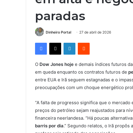
paradas
Dinheiro Portal
27 de abril de 2026
Facebook
X
Linkedin
Reddit
O
Dow Jones hoje
e demais índices futuros da
em queda enquanto os contratos futuros de
pe
entre EUA e Irã seguem estagnadas e o impas
preocupações com um choque energético pro
“A falta de progresso significa que o mercado 
preços do petróleo sejam reajustados para nívei
financeira neerlandesa. “Há poucas alternativa
barris por dia
.” Segundo relatos, o Irã propôs