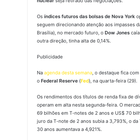
nuclear
seja retirado das negociações.
Os
índices futuros das bolsas de Nova York
op
seguem direcionando atenção aos impasses 
Brasília), no mercado futuro, o
Dow Jones
caía
outra direção, tinha alta de 0,14%.
Publicidade
Na
agenda desta semana
, o destaque fica com
o
Federal Reserve
(
Fed
), na quarta-feira (29).
Os rendimentos dos títulos de renda fixa de d
operam em alta nesta segunda-feira. O mercad
69 bilhões em T-notes de 2 anos e US$ 70 bilh
juro da T-note de 2 anos subia a 3,793%, o da
30 anos aumentava a 4,921%.