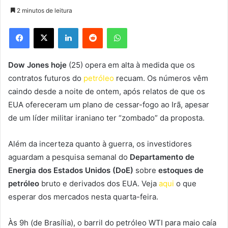
2 minutos de leitura
Facebook
X
Linkedin
Reddit
WhatsApp
Dow Jones hoje
(25) opera em alta à medida que os
contratos futuros do
petróleo
recuam. Os números vêm
caindo desde a noite de ontem, após relatos de que os
EUA ofereceram um plano de cessar-fogo ao Irã, apesar
de um líder militar iraniano ter “zombado” da proposta.
Além da incerteza quanto à guerra, os investidores
aguardam a pesquisa semanal do
Departamento de
Energia dos Estados Unidos (DoE)
sobre
estoques de
petróleo
bruto e derivados dos EUA. Veja
aqui
o que
esperar dos mercados nesta quarta-feira.
Às 9h (de Brasília), o barril do petróleo WTI para maio caía