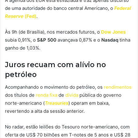
A agenda dos EUA está esvaziada e traz apenas discurso
de uma autoridade do banco central Americano, o
Federal
Reserve
(Fed)
.
Às 9h (de Brasília), nos mercados futuros, o
Dow Jones
subia 0,91%, o
S&P 500
avançava 0,87% e o
Nasdaq
tinha
ganho de 1,03%.
Juros recuam com alívio no
petróleo
Acompanhando o movimento do petróleo, os
rendimentos
dos títulos de
renda fixa
de
dívida
pública do governo
norte-americano (
Treasuries
) operam em baixa,
revertendo a alta da sessão anterior.
No radar, estão leilões do Tesouro norte-americano, com
oferta de US$ 70 bilhões em T-notes de 5 anos e US$ 28