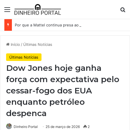
Menu
Pr
Por que a Mattel continua presa ao corredor de brinquedos
Início
/
Últimas Notícias
Últimas Notícias
Dow Jones hoje ganha
força com expectativa pelo
cessar-fogo dos EUA
enquanto petróleo
despenca
Dinheiro Portal
25 de março de 2026
2