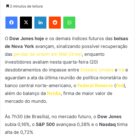
2 minutos de leitura
Facebook
X
Linkedin
Reddit
WhatsApp
O
Dow Jones hoje
e os demais índices futuros das
bolsas
de Nova York
avançam, sinalizando possível recuperação
das
perdas de ontem em
Wall Street
, enquanto
investidores avaliam nesta quarta-feira (20)
desdobramentos do impasse entre
Estados Unidos
e
Irã
e
aguardam a ata da última reunião de política monetária do
banco central norte-americano, o
Federal Reserve
(
Fed
),
além do balanço da
Nvidia
, firma de maior valor de
mercado do mundo.
Às 7h30 (de Brasília), no mercado futuro, o
Dow Jones
subia 0,16%, o
S&P 500
avançava 0,38% e o
Nasdaq
tinha
alta de 0,72%