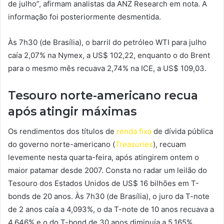
de julho”, afirmam analistas da ANZ Research em nota. A
informação foi posteriormente desmentida.
Às 7h30 (de Brasília), o barril do petróleo WTI para julho
caía 2,07% na Nymex, a US$ 102,22, enquanto o do Brent
para o mesmo mês recuava 2,74% na ICE, a US$ 109,03.
Tesouro norte-americano recua
após atingir máximas
Os rendimentos dos títulos de
renda fixa
de dívida pública
do governo norte-americano (
Treasuries
), recuam
levemente nesta quarta-feira, após atingirem ontem o
maior patamar desde 2007. Consta no radar um leilão do
Tesouro dos Estados Unidos de US$ 16 bilhões em T-
bonds de 20 anos. Às 7h30 (de Brasília), o juro da T-note
de 2 anos caía a 4,093%, o da T-note de 10 anos recuava a
4,646% e o do T-bond de 30 anos diminuía a 5,165%.