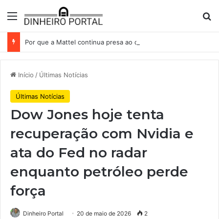
Menu
Pr
Por que a Mattel continua presa ao corredor de brinquedos
Início
/
Últimas Notícias
Últimas Notícias
Dow Jones hoje tenta
recuperação com Nvidia e
ata do Fed no radar
enquanto petróleo perde
força
Dinheiro Portal
20 de maio de 2026
2