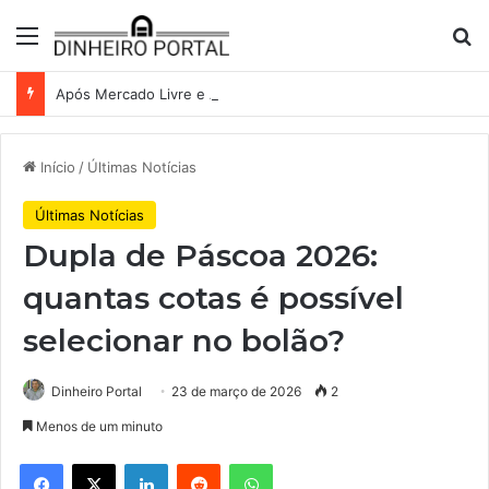
Menu
Pr
Após Mercado Livre e Assaí, Anvisa abre caminho para venda de medicamentos pela Shopee
Início
/
Últimas Notícias
Últimas Notícias
Dupla de Páscoa 2026:
quantas cotas é possível
selecionar no bolão?
Dinheiro Portal
23 de março de 2026
2
Menos de um minuto
Facebook
X
Linkedin
Reddit
WhatsApp