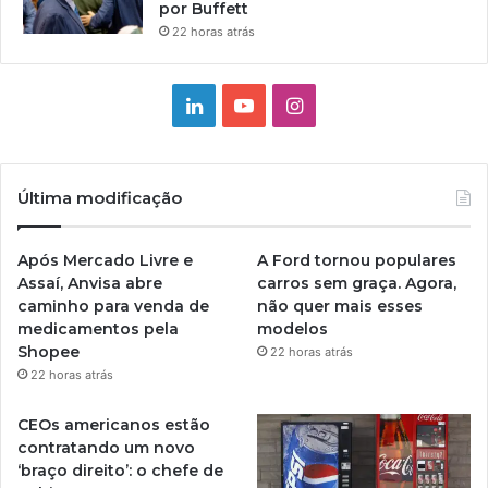
por Buffett
22 horas atrás
Linkedin
YouTube
Instagram
Última modificação
Após Mercado Livre e
A Ford tornou populares
Assaí, Anvisa abre
carros sem graça. Agora,
caminho para venda de
não quer mais esses
medicamentos pela
modelos
Shopee
22 horas atrás
22 horas atrás
CEOs americanos estão
contratando um novo
‘braço direito’: o chefe de