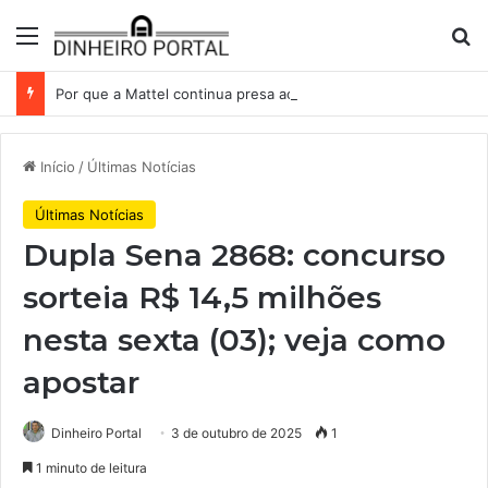
Menu
Pr
Por que a Mattel continua presa ao corredor de brinquedos
Início
/
Últimas Notícias
Últimas Notícias
Dupla Sena 2868: concurso
sorteia R$ 14,5 milhões
nesta sexta (03); veja como
apostar
Dinheiro Portal
3 de outubro de 2025
1
1 minuto de leitura