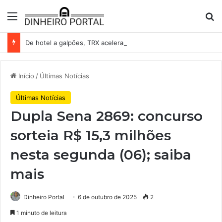
Menu
Pr
De hotel a galpões, TRX acelera compras e leva fatias de shoppings da Iguatemi por R$ 876 milhões
Início
/
Últimas Notícias
Últimas Notícias
Dupla Sena 2869: concurso
sorteia R$ 15,3 milhões
nesta segunda (06); saiba
mais
Dinheiro Portal
6 de outubro de 2025
2
1 minuto de leitura