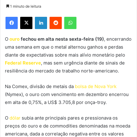
1 minuto de leitura
Facebook
X
Linkedin
Reddit
WhatsApp
O
ouro
fechou em alta nesta sexta-feira (19)
, encerrando
uma semana em que o metal alternou ganhos e perdas
diante de expectativas sobre mais alívio monetário pelo
Federal Reserve
, mas sem urgência diante de sinais de
resiliência do mercado de trabalho norte-americano.
Na Comex, divisão de metais da
bolsa de Nova York
(Nymex), o ouro com vencimento em dezembro encerrou
em alta de 0,75%, a US$ 3.705,8 por onça-troy.
O
dólar
subia ante principais pares e pressionava os
preços do ouro e de commodities denominadas na moeda
americana, dada a correlação negativa entre os valores