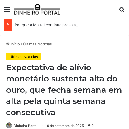
Menu
Pr
Por que a Mattel continua presa ao corredor de brinquedos
Início
/
Últimas Notícias
Últimas Notícias
Expectativa de alívio
monetário sustenta alta do
ouro, que fecha semana em
alta pela quinta semana
consecutiva
Dinheiro Portal
19 de setembro de 2025
2