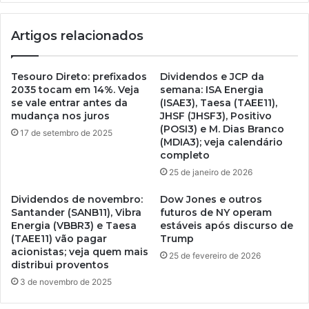
Artigos relacionados
Tesouro Direto: prefixados
Dividendos e JCP da
2035 tocam em 14%. Veja
semana: ISA Energia
se vale entrar antes da
(ISAE3), Taesa (TAEE11),
mudança nos juros
JHSF (JHSF3), Positivo
(POSI3) e M. Dias Branco
17 de setembro de 2025
(MDIA3); veja calendário
completo
25 de janeiro de 2026
Dividendos de novembro:
Dow Jones e outros
Santander (SANB11), Vibra
futuros de NY operam
Energia (VBBR3) e Taesa
estáveis após discurso de
(TAEE11) vão pagar
Trump
acionistas; veja quem mais
25 de fevereiro de 2026
distribui proventos
3 de novembro de 2025