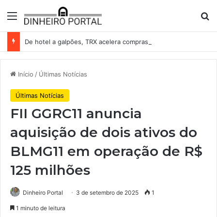
Menu
Pr
De hotel a galpões, TRX acelera compras e leva fatias de shoppings da Iguatemi por R$ 876 milhões
Início
/
Últimas Notícias
Últimas Notícias
FII GGRC11 anuncia
aquisição de dois ativos do
BLMG11 em operação de R$
125 milhões
Dinheiro Portal
3 de setembro de 2025
1
1 minuto de leitura