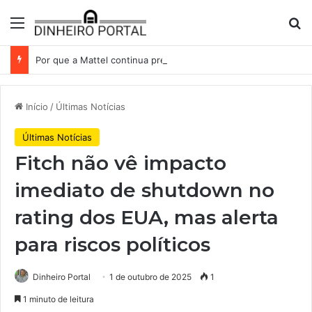
Menu
Pr
Por que a Mattel continua presa ao corredor de brinquedos
Início
/
Últimas Notícias
Últimas Notícias
Fitch não vê impacto
imediato de shutdown no
rating dos EUA, mas alerta
para riscos políticos
Dinheiro Portal
1 de outubro de 2025
1
1 minuto de leitura