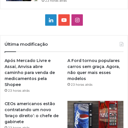
23 horas atrás
Linkedin
YouTube
Instagram
Última modificação
Após Mercado Livre e
A Ford tornou populares
Assaí, Anvisa abre
carros sem graça. Agora,
caminho para venda de
não quer mais esses
medicamentos pela
modelos
Shopee
23 horas atrás
23 horas atrás
CEOs americanos estão
contratando um novo
‘braço direito’: o chefe de
gabinete
23 horas atrás