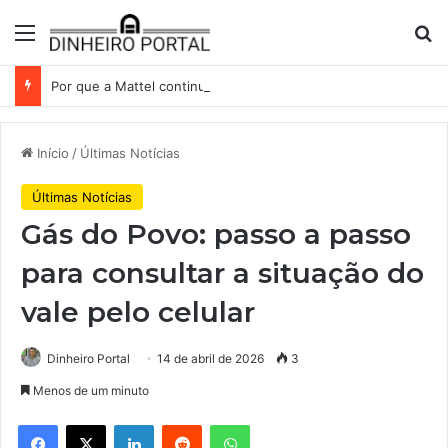
Menu
Pr
Por que a Mattel continua presa ao corredor de brinquedos
Início
/
Últimas Notícias
Últimas Notícias
Gás do Povo: passo a passo
para consultar a situação do
vale pelo celular
Dinheiro Portal
14 de abril de 2026
3
Menos de um minuto
Facebook
X
Linkedin
Reddit
WhatsApp