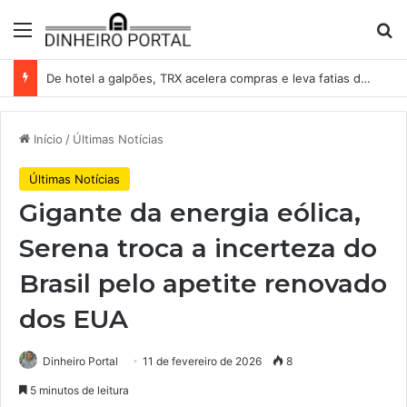
Menu
Pr
De hotel a galpões, TRX acelera compras e leva fatias de shoppings da Iguatemi por R$ 876 milhões
Início
/
Últimas Notícias
Últimas Notícias
Gigante da energia eólica,
Serena troca a incerteza do
Brasil pelo apetite renovado
dos EUA
Dinheiro Portal
11 de fevereiro de 2026
8
5 minutos de leitura