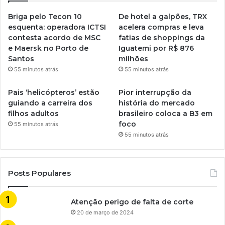
Briga pelo Tecon 10
De hotel a galpões, TRX
esquenta: operadora ICTSI
acelera compras e leva
contesta acordo de MSC
fatias de shoppings da
e Maersk no Porto de
Iguatemi por R$ 876
Santos
milhões
55 minutos atrás
55 minutos atrás
Pais ‘helicópteros’ estão
Pior interrupção da
guiando a carreira dos
história do mercado
filhos adultos
brasileiro coloca a B3 em
foco
55 minutos atrás
55 minutos atrás
Posts Populares
Atenção perigo de falta de corte
20 de março de 2024