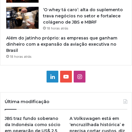
‘O whey tá caro’: alta do suplemento
trava negócios no setor e fortalece
colágeno de JBS e MBRF
18 horas atrás
Além do jatinho próprio: as empresas que ganham
dinheiro com a expansão da aviação executiva no
Brasil
18 horas atrás
Linkedin
YouTube
Instagram
Última modificação
JBS traz fundo soberano
A Volkswagen está em
da Indonésia como sócio
‘encruzilhada histórica’ e
em operação de US$ 2,5
precisa cortar custos, diz