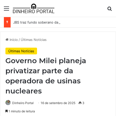
Menu
Pr
JBS traz fundo soberano da Indonésia como sócio em operação de US$ 2,5 bilhões
Início
/
Últimas Notícias
Últimas Notícias
Governo Milei planeja
privatizar parte da
operadora de usinas
nucleares
Dinheiro Portal
16 de setembro de 2025
3
1 minuto de leitura