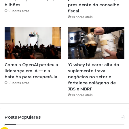
bilhões
presidente do conselho
fiscal
18 horas atrás
18 horas atrás
Como a OpenAI perdeu a
‘O whey tá caro’: alta do
liderança em IA — e a
suplemento trava
batalha para recuperá-la
negócios no setor e
fortalece colágeno de
18 horas atrás
JBS e MBRF
18 horas atrás
Posts Populares